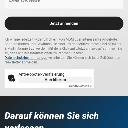
E-Mail Adresse*
Jetzt anmelden
Ich willige jederzeit widerruflich ein, von MDM über interessante Angebote,
Sonderaktionen und Gewinnspiele rund um das Münzsammeln bei MDM per
E-Mail informiert zu werden. Mit dem Klick auf „Jetzt anmelden“ stimmen Sie
zu, dass wir Ihre Informationen im Rahmen unserer
Datenschutzbestimmungen
verarbeiten. Sie können sich jeder Zeit über den
Newsletter abmelden.
Anti-Roboter-Verifizierung
Hier klicken
Friendly
Captcha ⇗
Darauf können Sie sich