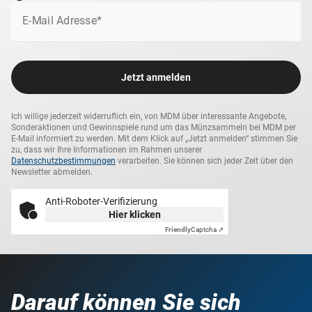
E-Mail Adresse*
Jetzt anmelden
Ich willige jederzeit widerruflich ein, von MDM über interessante Angebote,
Sonderaktionen und Gewinnspiele rund um das Münzsammeln bei MDM per
E-Mail informiert zu werden. Mit dem Klick auf „Jetzt anmelden“ stimmen Sie
zu, dass wir Ihre Informationen im Rahmen unserer
Datenschutzbestimmungen
verarbeiten. Sie können sich jeder Zeit über den
Newsletter abmelden.
Anti-Roboter-Verifizierung
Hier klicken
Friendly
Captcha ⇗
Darauf können Sie sich