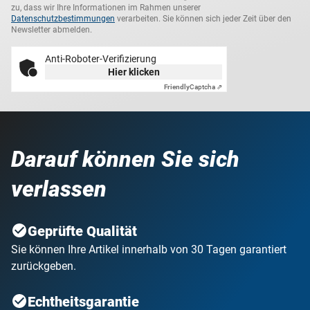
zu, dass wir Ihre Informationen im Rahmen unserer
Datenschutzbestimmungen
verarbeiten. Sie können sich jeder Zeit über den
Newsletter abmelden.
Anti-Roboter-Verifizierung
Hier klicken
Friendly
Captcha ⇗
Darauf können Sie sich
verlassen
Geprüfte Qualität
Sie können Ihre Artikel innerhalb von 30 Tagen garantiert
zurückgeben.
Echtheitsgarantie