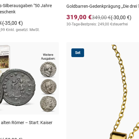
ms-Silberausgaben "50 Jahre
Goldbarren-Gedenkprägung „Die drei 
Geschenk
319,00 €
349,00 €
(-30,00 €)
€
(-35,00 €)
30-Tage-Bestpreis: 249,00 €
steuerfrei
,99 €
inkl. gesetzl. MwSt.
Set
 alten Römer – Start: Kaiser