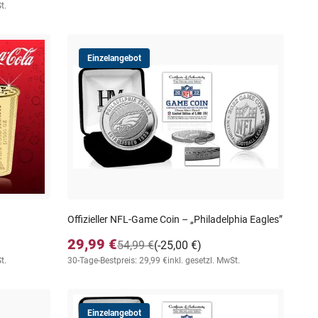
t.
Einzelangebot
Offizieller NFL-Game Coin – „Philadelphia Eagles”
29,99 €
54,99 €
(-25,00 €)
t.
30-Tage-Bestpreis: 29,99 €
inkl. gesetzl. MwSt.
Einzelangebot