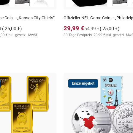
me Coin – „Kansas City Chiefs”
Offizieller NFL-Game Coin – „Philadel
29,99 €
€
(-25,00 €)
54,99 €
(-25,00 €)
,99 €
inkl. gesetzl. MwSt.
30-Tage-Bestpreis: 29,99 €
inkl. gesetzl. MwS
Einzelangebot