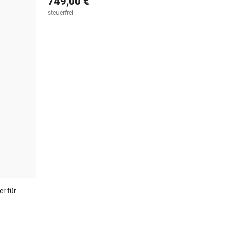
749,00 €
steuerfrei
er für