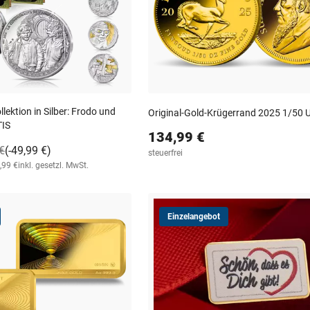
lektion in Silber: Frodo und
Original-Gold-Krügerrand 2025 1/50 
TIS
134,99 €
€
(-49,99 €)
steuerfrei
,99 €
inkl. gesetzl. MwSt.
Einzelangebot