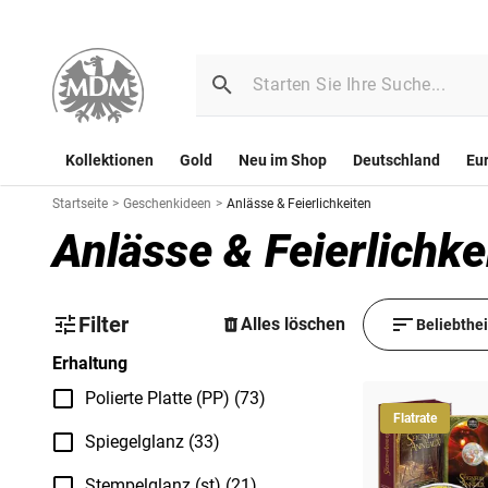
Kollektionen
Gold
Neu im Shop
Deutschland
Eu
Startseite
>
Geschenkideen
>
Anlässe & Feierlichkeiten
Anlässe & Feierlichke
Filter
Alles löschen
Beliebthe
Erhaltung
Polierte Platte (PP) (73)
Flatrate
Spiegelglanz (33)
Stempelglanz (st) (21)