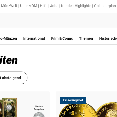
MünzWelt
Über MDM
Hilfe
Jobs
Kunden-Highlights
Goldsparplan
ro-Münzen
International
Film & Comic
Themen
Historisc
iten
it absteigend
Einzelangebot