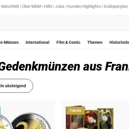
MünzWelt
Über MDM
Hilfe
Jobs
Kunden-Highlights
Goldsparplan
ro-Münzen
International
Film & Comic
Themen
Historisc
ro Gedenkmünzen aus Fran
hr absteigend
Flatrate