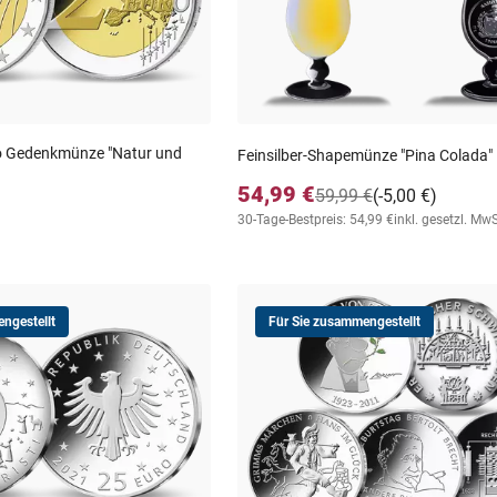
ro Gedenkmünze "Natur und
Feinsilber-Shapemünze "Pina Colada"
54,99 €
59,99 €
(-5,00 €)
30-Tage-Bestpreis: 54,99 €
inkl. gesetzl. MwS
ngestellt
Für Sie zusammengestellt