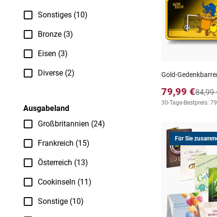
Sonstiges (10)
Bronze (3)
Eisen (3)
Diverse (2)
Gold-Gedenkbarren
79,99 €
84,99 
30-Tage-Bestpreis: 79
Ausgabeland
Großbritannien (24)
Für Sie zusamme
Frankreich (15)
Österreich (13)
Cookinseln (11)
Sonstige (10)