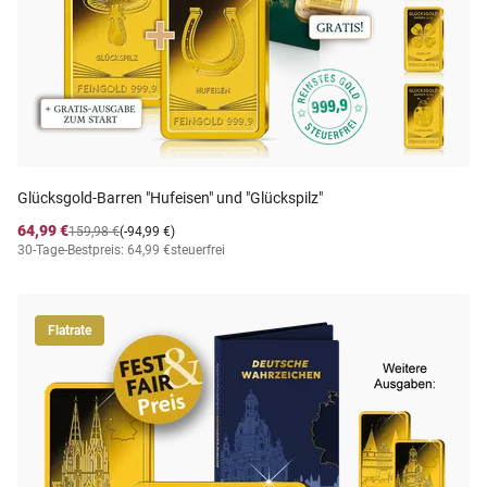
Glücksgold-Barren "Hufeisen" und "Glückspilz"
64,99 €
159,98 €
(-94,99 €)
30-Tage-Bestpreis: 64,99 €
steuerfrei
Flatrate