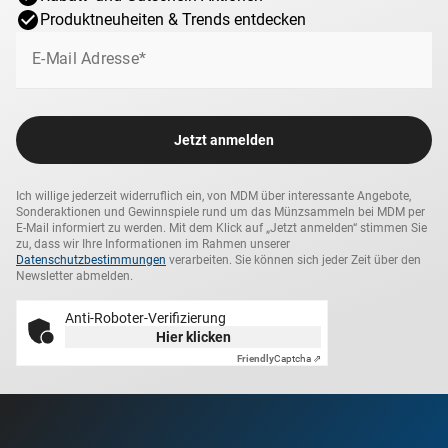
Produktneuheiten & Trends entdecken
E-Mail Adresse*
Jetzt anmelden
Ich willige jederzeit widerruflich ein, von MDM über interessante Angebote,
Sonderaktionen und Gewinnspiele rund um das Münzsammeln bei MDM per
E-Mail informiert zu werden. Mit dem Klick auf „Jetzt anmelden“ stimmen Sie
zu, dass wir Ihre Informationen im Rahmen unserer
Datenschutzbestimmungen
verarbeiten. Sie können sich jeder Zeit über den
Newsletter abmelden.
Anti-Roboter-Verifizierung
Hier klicken
Friendly
Captcha ⇗