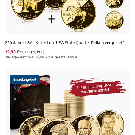
250 Jahre USA - Kollektion "USA State Quarter Dollars vergoldet"
19,98 €
29,97 €
(-9,99 €)
30-Tage-Bestpreis: 19,98 €
inkl. gesetzl. MwSt.
Einzelangebot