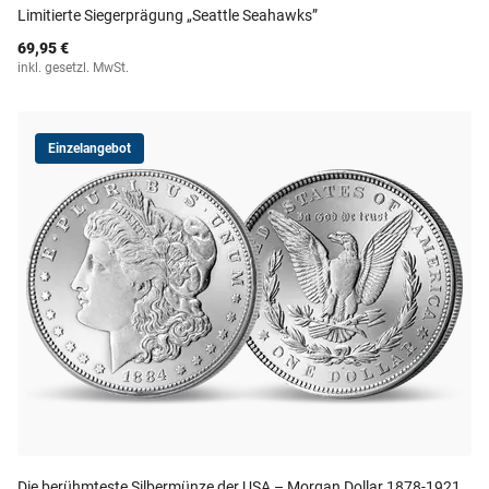
Limitierte Siegerprägung „Seattle Seahawks”
69,95 €
inkl. gesetzl. MwSt.
Einzelangebot
Die berühmteste Silbermünze der USA – Morgan Dollar 1878-1921