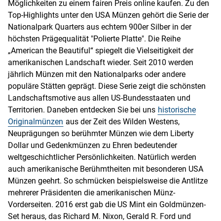
Möglichkeiten zu einem fairen Preis online kaufen. Zu den
Top-Highlights unter den USA Münzen gehört die Serie der
Nationalpark Quarters aus echtem 900er Silber in der
höchsten Prägequalität "Polierte Platte". Die Reihe
„American the Beautiful“ spiegelt die Vielseitigkeit der
amerikanischen Landschaft wieder. Seit 2010 werden
jährlich Münzen mit den Nationalparks oder andere
populäre Stätten geprägt. Diese Serie zeigt die schönsten
Landschaftsmotive aus allen US-Bundesstaaten und
Territorien. Daneben entdecken Sie bei uns
historische
Originalmünzen
aus der Zeit des Wilden Westens,
Neuprägungen so berühmter Münzen wie dem Liberty
Dollar und Gedenkmünzen zu Ehren bedeutender
weltgeschichtlicher Persönlichkeiten. Natürlich werden
auch amerikanische Berühmtheiten mit besonderen USA
Münzen geehrt. So schmücken beispielsweise die Antlitze
mehrerer Präsidenten die amerikanischen Münz-
Vorderseiten. 2016 erst gab die US Mint ein Goldmünzen-
Set heraus, das Richard M. Nixon, Gerald R. Ford und