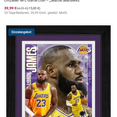
Offizieller NFL-Game Coin – „Seattle Seahawks”
39,99 €
54,99 €
(-15,00 €)
30-Tage-Bestpreis: 39,99 €
inkl. gesetzl. MwSt.
Einzelangebot