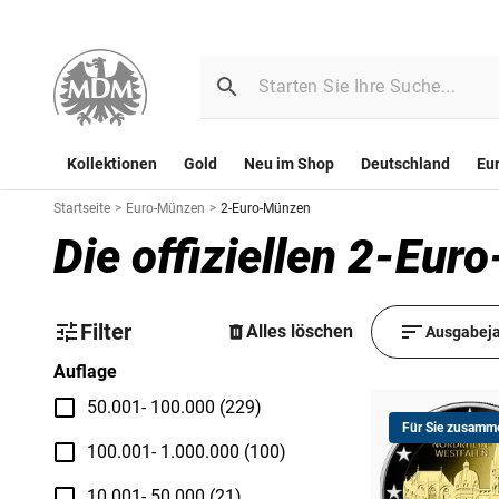
Kollektionen
Gold
Neu im Shop
Deutschland
Eu
Startseite
>
Euro-Münzen
>
2-Euro-Münzen
Die offiziellen 2-Eu
Filter
Alles löschen
Ausgabeja
Auflage
50.001- 100.000 (229)
Für Sie zusamme
100.001- 1.000.000 (100)
10.001- 50.000 (21)