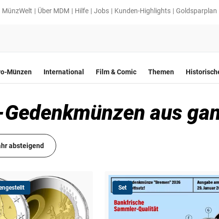
MünzWelt
Über MDM
Hilfe
Jobs
Kunden-Highlights
Goldsparplan
ro-Münzen
International
Film & Comic
Themen
Historisc
ro-Gedenkmünzen aus gan
hr absteigend
ngestellt
Set