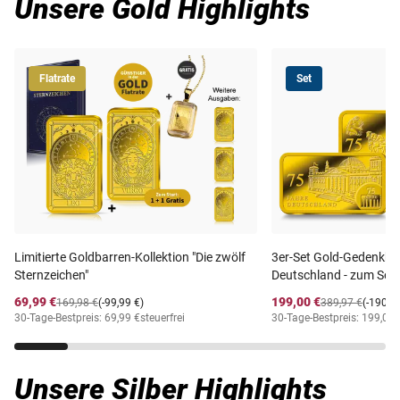
Unsere Gold Highlights
Flatrate
Set
Limitierte Goldbarren-Kollektion "Die zwölf
3er-Set Gold-Gedenkba
Sternzeichen"
Deutschland - zum Sond
69,99 €
199,00 €
169,98 €
(-99,99 €)
389,97 €
(-190,9
30-Tage-Bestpreis: 69,99 €
steuerfrei
30-Tage-Bestpreis: 199,00 
Unsere Silber Highlights