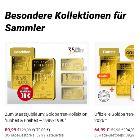
Besondere Kollektionen für
Sammler
Kollektion
Flatrate
Zum Staatsjubiläum: Goldbarren-Kollektion
Offizielle Goldbarren-
"Einheit & Freiheit – 1989/1990"
2026™
59,99 €
64,99 €
129,99 €
(-70,00 €)
159,98 €
(-94,99 €
30-Tage-Bestpreis: 59,99 €
steuerfrei
30-Tage-Bestpreis: 39,99 €