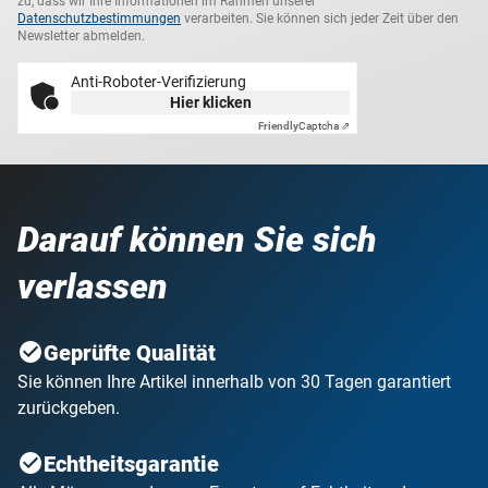
zu, dass wir Ihre Informationen im Rahmen unserer
Datenschutzbestimmungen
verarbeiten. Sie können sich jeder Zeit über den
Newsletter abmelden.
Anti-Roboter-Verifizierung
Hier klicken
Friendly
Captcha ⇗
Darauf können Sie sich
verlassen
Geprüfte Qualität
Sie können Ihre Artikel innerhalb von 30 Tagen garantiert
zurückgeben.
Echtheitsgarantie