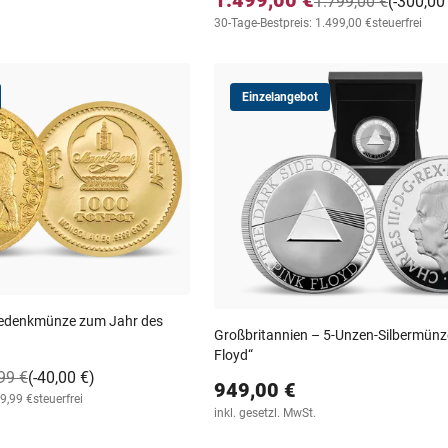
1.799,00 €
(-300,00
30-Tage-Bestpreis: 1.499,00 €
steuerfrei
Einzelangebot
-Gedenkmünze zum Jahr des
Großbritannien – 5-Unzen-Silbermünz
Floyd“
99 €
(-40,00 €)
949,00 €
39,99 €
steuerfrei
inkl. gesetzl. MwSt.