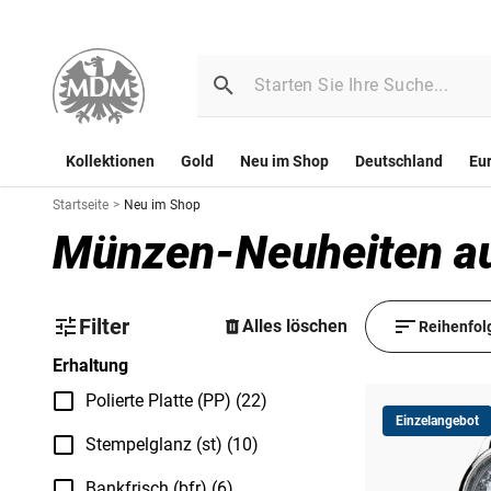
Kollektionen
Gold
Neu im Shop
Deutschland
Eu
Startseite
>
Neu im Shop
Münzen-Neuheiten aus
Filter
Alles löschen
Reihenfol
Erhaltung
Polierte Platte (PP) (22)
Einzelangebot
Stempelglanz (st) (10)
Bankfrisch (bfr) (6)