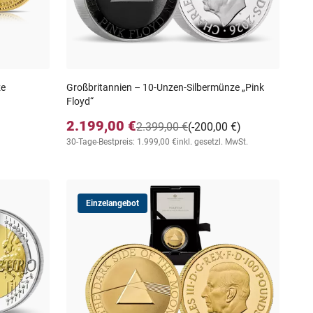
ze
Großbritannien – 10-Unzen-Silbermünze „Pink
Floyd“
2.199,00 €
2.399,00 €
(-200,00 €)
30-Tage-Bestpreis: 1.999,00 €
inkl. gesetzl. MwSt.
Einzelangebot