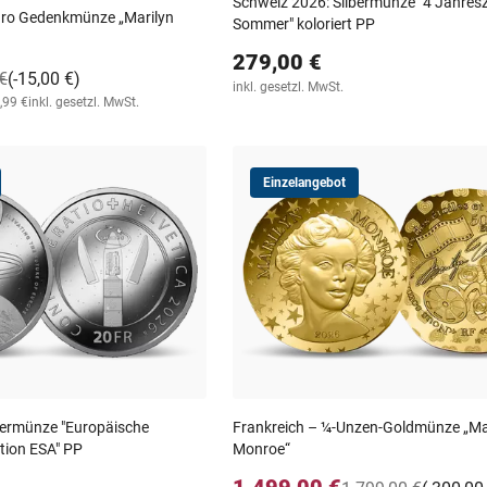
Schweiz 2026: Silbermünze "4 Jahresz
uro Gedenkmünze „Marilyn
Sommer" koloriert PP
279,00 €
€
(-15,00 €)
inkl. gesetzl. MwSt.
,99 €
inkl. gesetzl. MwSt.
Einzelangebot
bermünze "Europäische
Frankreich – ¼-Unzen-Goldmünze „Ma
tion ESA" PP
Monroe“
1.499,00 €