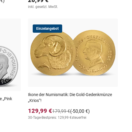
 €)
inkl. gesetzl. MwSt.
Einzelangebot
Ikone der Numismatik: Die Gold-Gedenkmünze
e „Pink
„Krios“!
129,99 €
179,99 €
(-50,00 €)
30-Tage-Bestpreis: 129,99 €
steuerfrei