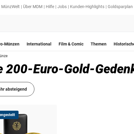
MünzWelt
Über MDM
Hilfe
Jobs
Kunden-Highlights
Goldsparplan
ro-Münzen
International
Film & Comic
Themen
Historisc
ünze
sche 200-Euro-Gold-Gede
hr absteigend
ngestellt