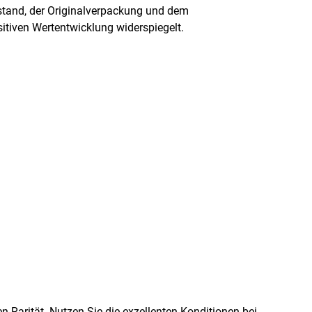
stand, der Originalverpackung und dem
ositiven Wertentwicklung widerspiegelt.
 Rarität. Nutzen Sie die exzellenten Konditionen bei