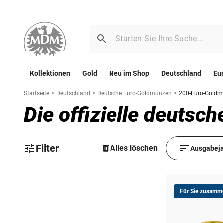
Kollektionen
Gold
Neu im Shop
Deutschland
Eu
Startseite
>
Deutschland
>
Deutsche Euro-Goldmünzen
>
200-Euro-Goldm
Die offizielle deut
Filter
Alles löschen
Ausgabeja
Für Sie zusamme