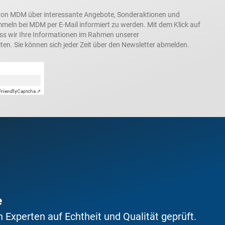
in, von MDM über interessante Angebote, Sonderaktionen und
ln bei MDM per E-Mail informiert zu werden. Mit dem Klick auf
ass wir Ihre Informationen im Rahmen unserer
ten. Sie können sich jeder Zeit über den Newsletter abmelden.
Friendly
Captcha ⇗
e
Experten auf Echtheit und Qualität geprüft.