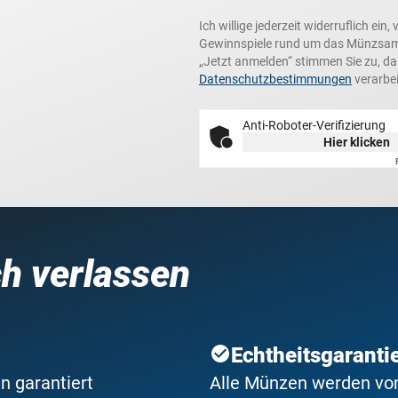
Ich willige jederzeit widerruflich e
Gewinnspiele rund um das Münzsamme
„Jetzt anmelden“ stimmen Sie zu, d
Datenschutzbestimmungen
verarbei
Anti-Roboter-Verifizierung
Hier klicken
ch verlassen
Echtheitsgaranti
n garantiert
Alle Münzen werden von 