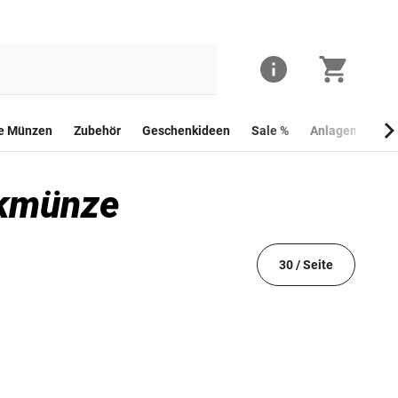
he Münzen
Zubehör
Geschenkideen
Sale %
Anlagemünzen
nkmünze
30 / Seite