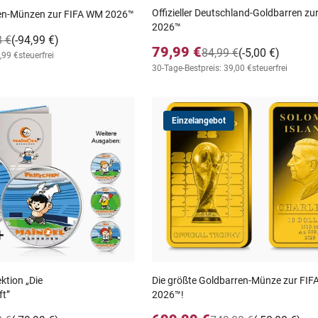
Offizieller Deutschland-Goldbarren z
rren-Münzen zur FIFA WM 2026™
2026™
8 €
(-94,99 €)
79,99 €
84,99 €
(-5,00 €)
,99 €
steuerfrei
30-Tage-Bestpreis: 39,00 €
steuerfrei
Einzelangebot
ektion „Die
Die größte Goldbarren-Münze zur FI
t”
2026™!