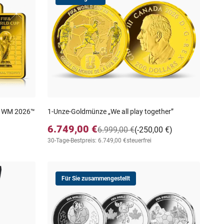
FA WM 2026™
1-Unze-Goldmünze „We all play together”
6.749,00 €
6.999,00 €
(-250,00 €)
30-Tage-Bestpreis: 6.749,00 €
steuerfrei
Für Sie zusammengestellt