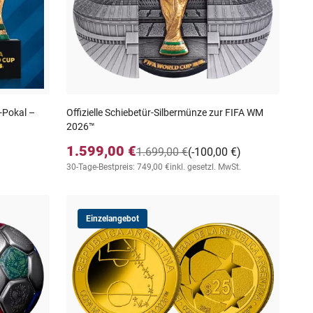
-Pokal –
Offizielle Schiebetür-Silbermünze zur FIFA WM
2026™
1.599,00 €
1.699,00 €
(-100,00 €)
30-Tage-Bestpreis: 749,00 €
inkl. gesetzl. MwSt.
Einzelangebot