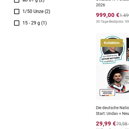
2026
1/50 Unze (2)
999,00 €
1.49
30-Tage-Bestpreis: 9
15 - 29 g (1)
Kollektion
Die deutsche Natio
Start: Undav + Ne
29,99 €
79,98 