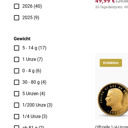
49,99 €
129,9
2026 (40)
30-Tage-Bestpreis: 49
2025 (9)
Gewicht
5 - 14 g (17)
1 Unze (7)
Kollektion
0 - 4 g (6)
30 - 80 g (4)
5 Unzen (4)
1/200 Unze (3)
1/4 Unze (3)
Offizielle 1/4-Un
ab 81 g (2)