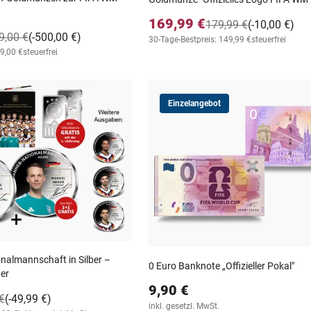
169,99 €
179,99 €
(-10,00 €)
9,00 €
(-500,00 €)
30-Tage-Bestpreis: 149,99 €
steuerfrei
99,00 €
steuerfrei
Einzelangebot
nalmannschaft in Silber –
0 Euro Banknote „Offizieller Pokal"
uer
9,90 €
€
(-49,99 €)
inkl. gesetzl. MwSt.