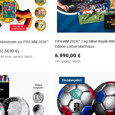
FIFA WM 2026™ 1 kg Silber-Replik WM
edenkmünzen zur FIFA WM 2026™
Edition Lothar Matthäus
€
(-34,99 €)
6.990,00 €
,99 €
inkl. gesetzl. MwSt.
inkl. gesetzl. MwSt.
Einzelangebot