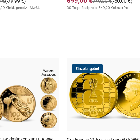
699,00 €
8 €
(-79,99 €)
749,00 €
(-50,00 €)
,99 €
inkl. gesetzl. MwSt.
30-Tage-Bestpreis: 549,00 €
steuerfrei
Einzelangebot
zen-Goldmünzen zur FIFA WM
Goldmünze "Offizielles Logo FIFA WM