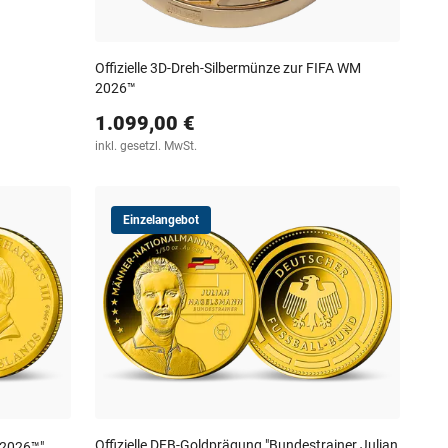
Offizielle 3D-Dreh-Silbermünze zur FIFA WM
2026™
1.099,00 €
inkl. gesetzl. MwSt.
Einzelangebot
Offizielle DFB-Goldprägung "Bundestrainer Julian
 2026™"