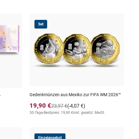
Set
Gedenkmünzen aus Mexiko zur FIFA WM 2026™
"
19,90 €
23,97 €
(-4,07 €)
30-Tage-Bestpreis: 19,90 €
inkl. gesetzl. MwSt.
Einzelangebot