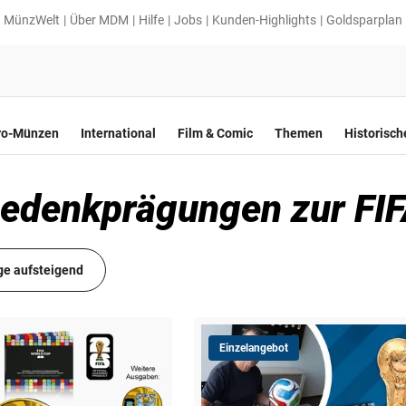
MünzWelt
Über MDM
Hilfe
Jobs
Kunden-Highlights
Goldsparplan
ro-Münzen
International
Film & Comic
Themen
Historisc
 Gedenkprägungen zur F
ge aufsteigend
Einzelangebot