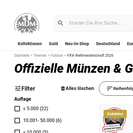
Kollektionen
Gold
Neu im Shop
Deutschland
Eu
Startseite
>
Themen
>
Fußball
>
FIFA Weltmeisterschaft 2026
Offizielle Münzen &
Filter
Alles löschen
Reihenfol
Auflage
≤ 5.000 (22)
Kollektion
10.001- 50.000 (6)
≤ 10.000 (5)