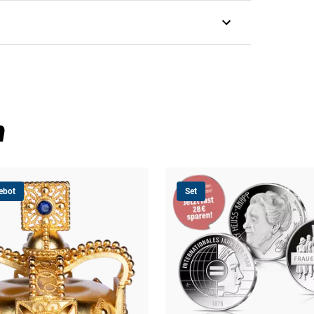
nden Klarsicht-Kapsel geliefert, die Sie öffnen und
x, extra erstellt für preußische Original-Münzen, ist
as politische Testament des Alten Fritz legen wir
n
ebot
Set