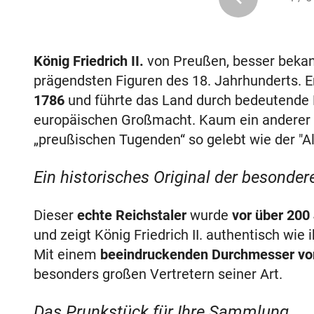
König Friedrich II.
von Preußen, besser bekann
prägendsten Figuren des 18. Jahrhunderts. 
1786
und führte das Land durch bedeutende 
europäischen Großmacht. Kaum ein anderer 
„preußischen Tugenden“ so gelebt wie der "Alt
Ein historisches Original der besonder
Dieser
echte Reichstaler
wurde
vor über 200
und zeigt König Friedrich II. authentisch wie
Mit einem
beeindruckenden Durchmesser v
besonders großen Vertretern seiner Art.
Das Prunkstück für Ihre Sammlung