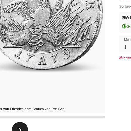
30-Tage
Ve
3-
Men
Nur noc
aler von Friedrich dem Großen von Preußen