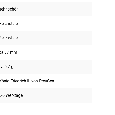
sehr schön
Reichstaler
Reichstaler
ca 37 mm
ca. 22 g
König Friedrich II. von Preußen
3-5 Werktage