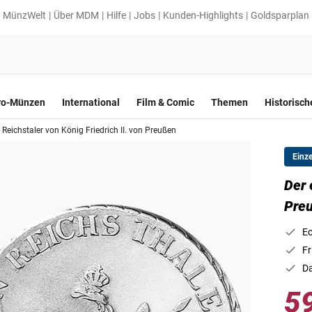
MünzWelt
Über MDM
Hilfe
Jobs
Kunden-Highlights
Goldsparplan
ro-Münzen
International
Film & Comic
Themen
Historisc
 Reichstaler von König Friedrich II. von Preußen
Einz
Der 
Pre
Ec
Fr
Da
5