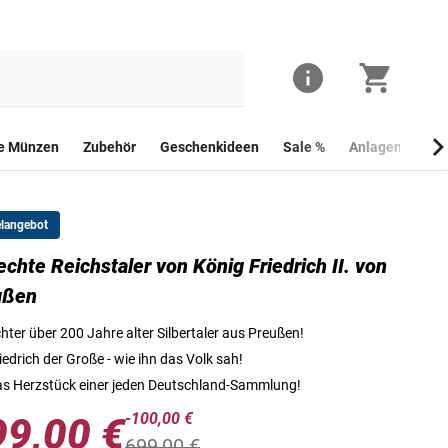
he Münzen
Zubehör
Geschenkideen
Sale %
Anlagemünzen
elangebot
echte Reichstaler von König Friedrich II. von
Vorderseite des echten Reichstalers von König Friedrich II. von 
ußen
hter über 200 Jahre alter Silbertaler aus Preußen!
iedrich der Große - wie ihn das Volk sah!
s Herzstück einer jeden Deutschland-Sammlung!
-100,00 €
99,00 €
699,00 €