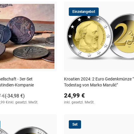
Einzelangebot
ellschaft - 3er-Set
Kroatien 2024: 2 Euro Gedenkmünze 
stindien-Kompanie
Todestag von Marko Marulić"
24,99 €
7 €
(-34,98 €)
,99 €
inkl. gesetzl. MwSt.
inkl. gesetzl. MwSt.
Set