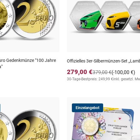
Euro Gedenkmünze "100 Jahre
Offizielles 3er-Silbermünzen-Set „Lam
a"
279,00 €
379,00 €
(-100,00 €)
30-Tage-Bestpreis: 249,99 €
inkl. gesetzl. M
Einzelangebot