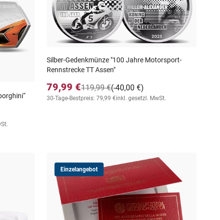
Silber-Gedenkmünze "100 Jahre Motorsport-
Rennstrecke TT Assen"
79,99 €
119,99 €
(-40,00 €)
borghini“
30-Tage-Bestpreis: 79,99 €
inkl. gesetzl. MwSt.
wSt.
Einzelangebot