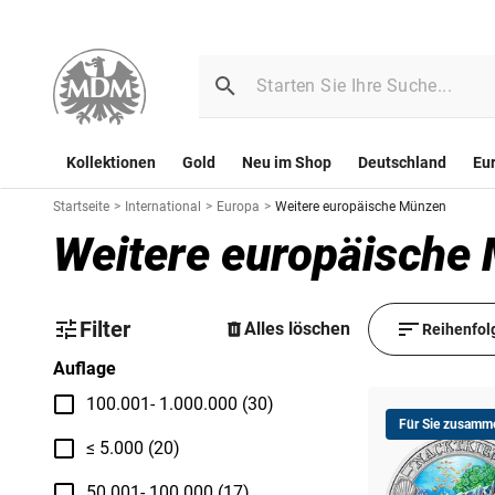
Kollektionen
Gold
Neu im Shop
Deutschland
Eu
Startseite
>
International
>
Europa
>
Weitere europäische Münzen
Weitere europäische
Filter
Alles löschen
Reihenfol
Auflage
100.001- 1.000.000 (30)
Für Sie zusamme
≤ 5.000 (20)
50.001- 100.000 (17)