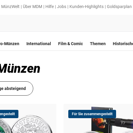
MünzWelt
Über MDM
Hilfe
Jobs
Kunden-Highlights
Goldsparplan
ro-Münzen
International
Film & Comic
Themen
Historisc
 Münzen
ge absteigend
ngestellt
Für Sie zusammengestellt