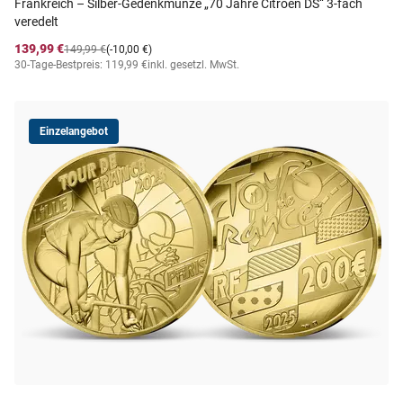
Frankreich – Silber-Gedenkmünze „70 Jahre Citroën DS“ 3-fach
veredelt
139,99 €
149,99 €
(-10,00 €)
30-Tage-Bestpreis: 119,99 €
inkl. gesetzl. MwSt.
Einzelangebot