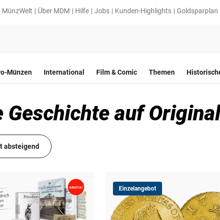
MünzWelt
Über MDM
Hilfe
Jobs
Kunden-Highlights
Goldsparplan
ro-Münzen
International
Film & Comic
Themen
Historisc
 Geschichte auf Origin
it absteigend
Einzelangebot