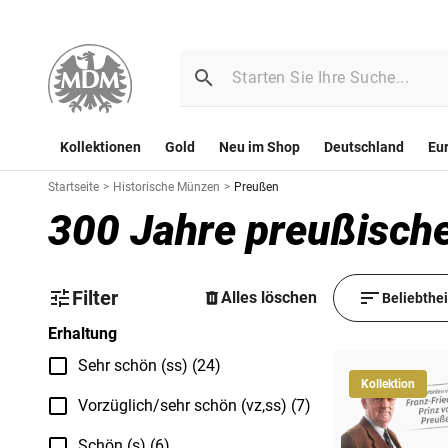
Kollektionen
Gold
Neu im Shop
Deutschland
Eu
Startseite
>
Historische Münzen
>
Preußen
300 Jahre preußische
Filter
Alles löschen
Beliebthe
Erhaltung
Sehr schön (ss) (24)
Kollektion
Vorzüglich/sehr schön (vz,ss) (7)
Schön (s) (6)