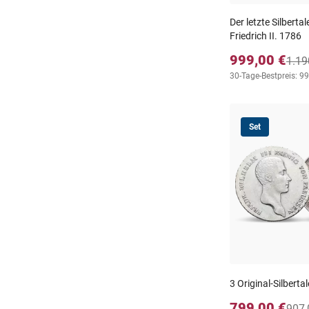
Der letzte Silberta
Friedrich II. 1786
999,00 €
1.19
30-Tage-Bestpreis: 9
Set
3 Original‑Silbert
799,00 €
907,