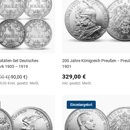
sitäten-Set Deutsches
200 Jahre Königreich Preußen − Preu
ark 1905 – 1919
1901
329,00 €
00 €
(-90,00 €)
99,00 €
inkl. gesetzl. MwSt.
inkl. gesetzl. MwSt.
Einzelangebot