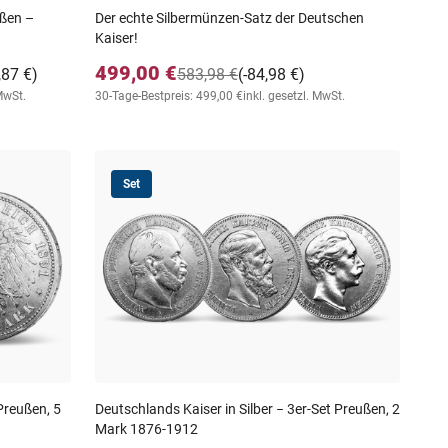
ußen –
Der echte Silbermünzen-Satz der Deutschen
Kaiser!
499,00 €
,87 €)
583,98 €
(-84,98 €)
 MwSt.
30-Tage-Bestpreis: 499,00 €
inkl. gesetzl. MwSt.
Set
Preußen, 5
Deutschlands Kaiser in Silber − 3er-Set Preußen, 2
Mark 1876-1912