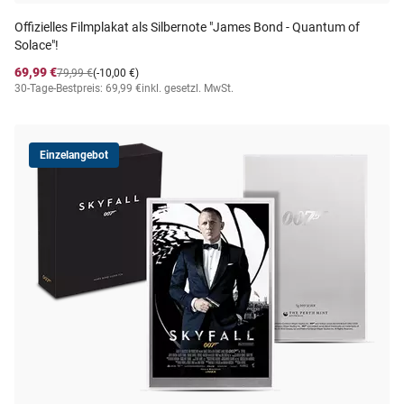
Offizielles Filmplakat als Silbernote "James Bond - Quantum of
Solace"!
69,99 €
79,99 €
(-10,00 €)
30-Tage-Bestpreis: 69,99 €
inkl. gesetzl. MwSt.
Einzelangebot