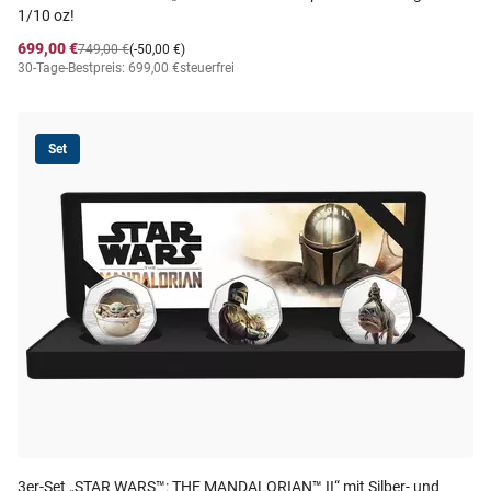
1/10 oz!
699,00 €
749,00 €
(-50,00 €)
30-Tage-Bestpreis: 699,00 €
steuerfrei
Set
3er-Set „STAR WARS™: THE MANDALORIAN™ II“ mit Silber- und