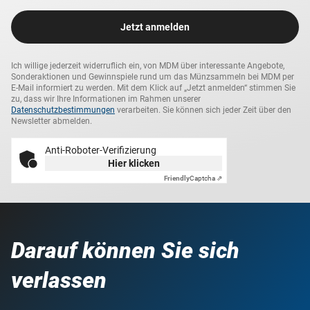
Jetzt anmelden
Ich willige jederzeit widerruflich ein, von MDM über interessante Angebote,
Sonderaktionen und Gewinnspiele rund um das Münzsammeln bei MDM per
E-Mail informiert zu werden. Mit dem Klick auf „Jetzt anmelden“ stimmen Sie
zu, dass wir Ihre Informationen im Rahmen unserer
Datenschutzbestimmungen
verarbeiten. Sie können sich jeder Zeit über den
Newsletter abmelden.
Anti-Roboter-Verifizierung
Hier klicken
Friendly
Captcha ⇗
Darauf können Sie sich
verlassen