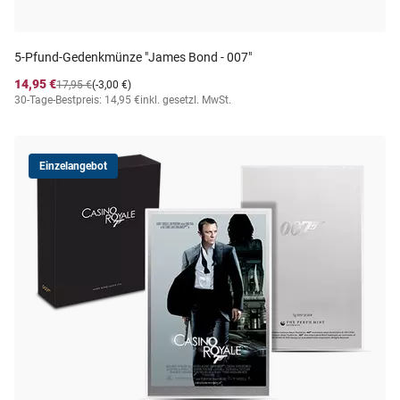
5-Pfund-Gedenkmünze "James Bond - 007"
14,95 €
17,95 €
(-3,00 €)
30-Tage-Bestpreis: 14,95 €
inkl. gesetzl. MwSt.
Einzelangebot