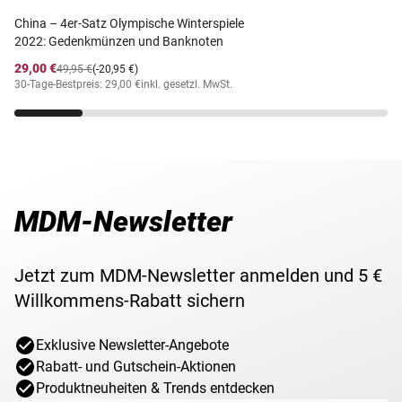
gewählter US-Präsident gegen eine erneute Kandidatur. J.
Währung
US Dollar
China – 4er-Satz Olympische Winterspiele
C. Coolidge verstarb am 5. Jänner 1933 im Alter von 60
2022: Gedenkmünzen und Banknoten
Jahren.
Nennwert
1
29,00 €
49,95 €
(-20,95 €)
30-Tage-Bestpreis: 29,00 €
inkl. gesetzl. MwSt.
Maße
26,50 mm
Gewicht
8,1 g
MDM-Newsletter
Motiv
Calvin Coolidge
Lieferzeit
3-5 Werktage
Jetzt zum MDM-Newsletter anmelden und 5 €
Willkommens-Rabatt sichern
Exklusive Newsletter-Angebote
Rabatt- und Gutschein-Aktionen
Produktneuheiten & Trends entdecken