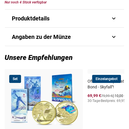
Nur noch 4 Stück verfügbar
Produktdetails
Sichern Sie sich den begehrten
Angaben zu der Münze
Präsidenten Dollar 'Calvin Coolidge'
John Calvin Coolidge war in seiner Amtszeit als 30. US-
Art.-Nr.
1227320280
Unsere Empfehlungen
Präsident (1923-1929), wie schon sein Vorgänger, ein
Verfechter der sogenannten »Laissez faire«-Politik, bei der
Ausgabejahr
2014
der Staat den Markt möglichst wenig reguliert und nicht in
Set
Einzelangebot
das wirtschaftliche Geschehen eingreift.
Offizielles Filmplakat a
Ausgabeland
USA
Bond - Skyfall"!
Der Republikaner wurde am 4. Juli 1872 in Plymouth,
69,99 €
79,99 €
(-10,00 €)
Vermont, geboren. Er schloss sein Jurastudium am
30-Tage-Bestpreis: 69,95 €
Material
Cu/Ni vergoldet
»Amherst College« mit Auszeichnung ab und ergriff dann
den Beruf des Rechtsanwalts. Coolidge, der
1923 Warren
Prägequalität /
Stempelglanz
G. Harding als Vizepräsident nach dessen Tod ins Amt
Erhaltung
folgte
, entschied sich nach seiner ersten Amtszeit als