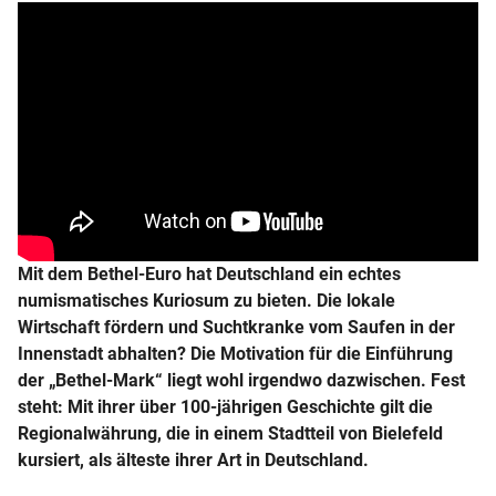
Bargeld
Bartkopeken
Batzen
Berner
Bethel-Euro
Mit dem Bethel-Euro hat Deutschland ein echtes
numismatisches Kuriosum zu bieten. Die lokale
Biessli
Wirtschaft fördern und Suchtkranke vom Saufen in der
Innenstadt abhalten? Die Motivation für die Einführung
Blaugold
der „Bethel-Mark“ liegt wohl irgendwo dazwischen. Fest
steht: Mit ihrer über 100-jährigen Geschichte gilt die
Brakteat
Regionalwährung, die in einem Stadtteil von Bielefeld
kursiert, als älteste ihrer Art in Deutschland.
Bronze