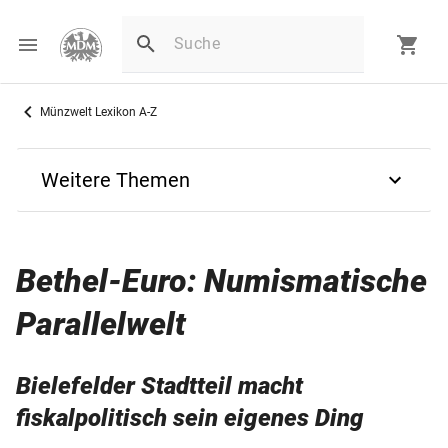
Münzwelt Lexikon A-Z
Weitere Themen
Zurück
Bethel-Euro: Numismatische
B
Parallelwelt
Bank deutscher Länder
Bielefelder Stadtteil macht
Bankfrisch
fiskalpolitisch sein eigenes Ding
Banknoten