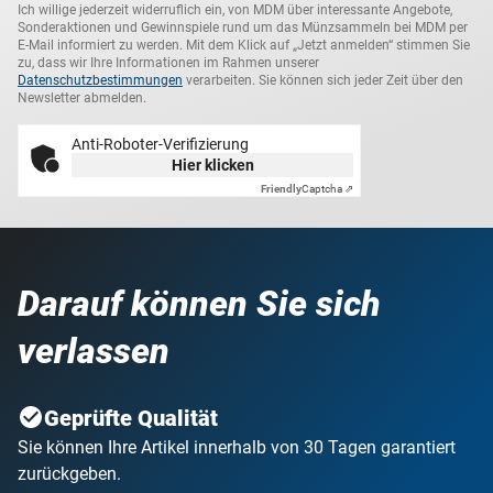
Ich willige jederzeit widerruflich ein, von MDM über interessante Angebote,
Sonderaktionen und Gewinnspiele rund um das Münzsammeln bei MDM per
E-Mail informiert zu werden. Mit dem Klick auf „Jetzt anmelden“ stimmen Sie
zu, dass wir Ihre Informationen im Rahmen unserer
Datenschutzbestimmungen
verarbeiten. Sie können sich jeder Zeit über den
Newsletter abmelden.
Anti-Roboter-Verifizierung
Hier klicken
Friendly
Captcha ⇗
Darauf können Sie sich
verlassen
Geprüfte Qualität
Sie können Ihre Artikel innerhalb von 30 Tagen garantiert
zurückgeben.