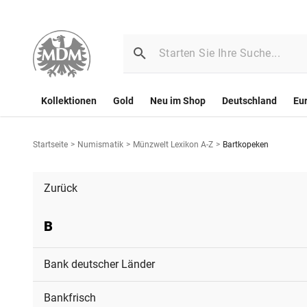
Kollektionen
Gold
Neu im Shop
Deutschland
Eu
Startseite
>
Numismatik
>
Münzwelt Lexikon A-Z
>
Bartkopeken
Zurück
B
Bank deutscher Länder
Bankfrisch