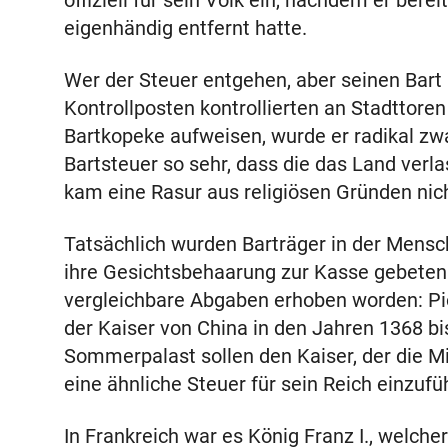
offiziell für sein Volk ein, nachdem er bere
eigenhändig entfernt hatte.
Wer der Steuer entgehen, aber seinen Bart 
Kontrollposten kontrollierten an Stadttoren
Bartkopeke aufweisen, wurde er radikal zw
Bartsteuer so sehr, dass die das Land verl
kam eine Rasur aus religiösen Gründen nich
Tatsächlich wurden Barträger in der Mensch
ihre Gesichtsbehaarung zur Kasse gebeten.
vergleichbare Abgaben erhoben worden: Pio
der Kaiser von China in den Jahren 1368 b
Sommerpalast sollen den Kaiser, der die M
eine ähnliche Steuer für sein Reich einzuf
In Frankreich war es König Franz I., welche