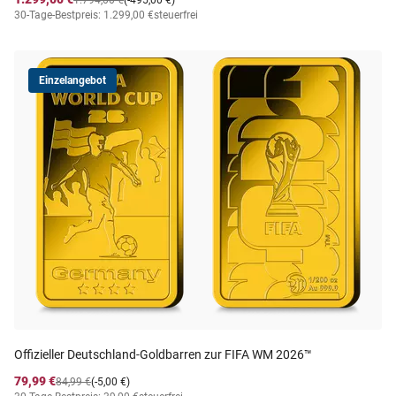
1.794,00 €
(-495,00 €)
30-Tage-Bestpreis: 1.299,00 €
steuerfrei
Einzelangebot
Offizieller Deutschland-Goldbarren zur FIFA WM 2026™
79,99 €
84,99 €
(-5,00 €)