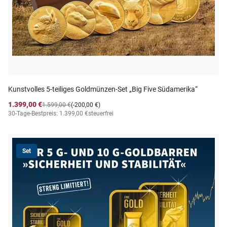
Kunstvolles 5-teiliges Goldmünzen-Set „Big Five Südamerika“
1.399,00 €
1.599,00 €
(-200,00 €)
30-Tage-Bestpreis: 1.399,00 €
steuerfrei
Set