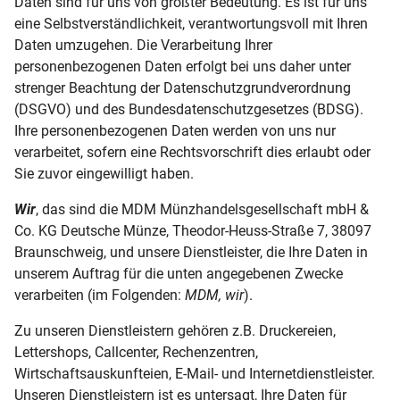
Daten sind für uns von größter Bedeutung. Es ist für uns
eine Selbstverständlichkeit, verantwortungsvoll mit Ihren
Gutscheincodes einlösen
Daten umzugehen. Die Verarbeitung Ihrer
personenbezogenen Daten erfolgt bei uns daher unter
Widerrufsbelehrung
strenger Beachtung der Datenschutzgrundverordnung
(DSGVO) und des Bundesdatenschutzgesetzes (BDSG).
Rücksendungen
Ihre personenbezogenen Daten werden von uns nur
verarbeitet, sofern eine Rechtsvorschrift dies erlaubt oder
Datenschutz bei MDM
Sie zuvor eingewilligt haben.
Barrierefreiheitserklärung
Wir
, das sind die MDM Münzhandelsgesellschaft mbH &
Co. KG Deutsche Münze, Theodor-Heuss-Straße 7, 38097
Cookies
Braunschweig, und unsere Dienstleister, die Ihre Daten in
unserem Auftrag für die unten angegebenen Zwecke
verarbeiten (im Folgenden:
MDM, wir
).
Zu unseren Dienstleistern gehören z.B. Druckereien,
Lettershops, Callcenter, Rechenzentren,
Wirtschaftsauskunfteien, E-Mail- und Internetdienstleister.
Unseren Dienstleistern ist es untersagt, Ihre Daten für