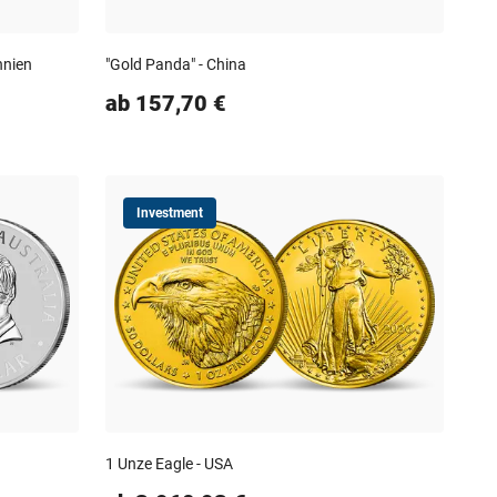
nnien
"Gold Panda" - China
ab 157,70 €
Investment
1 Unze Eagle - USA