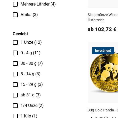
Mehrere Länder (4)
Afrika (3)
Silbermünze Wiene
Österreich
ab 102,72 €
Gewicht
1 Unze (12)
Investment
0 - 4 g (11)
30 - 80 g (7)
5 - 14 g (3)
15 - 29 g (3)
ab 81 g (3)
1/4 Unze (2)
30g Gold Panda - 
1 Kilo (1)