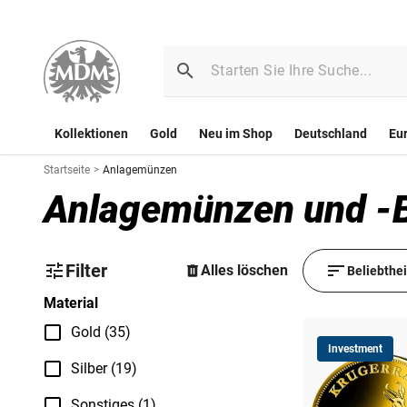
Kollektionen
Gold
Neu im Shop
Deutschland
Eu
Startseite
>
Anlagemünzen
Anlagemünzen und -Ba
Filter
Alles löschen
Beliebthe
Material
Gold (35)
Investment
Silber (19)
Sonstiges (1)