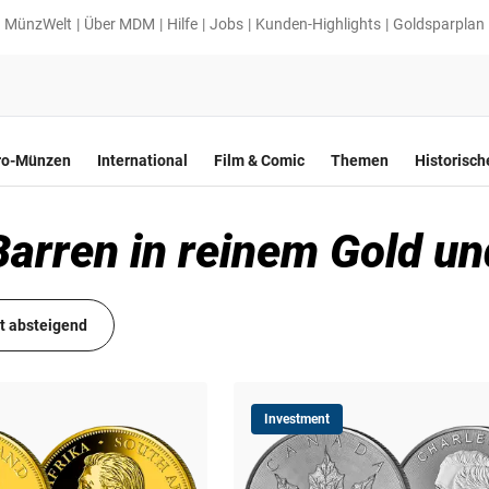
MünzWelt
Über MDM
Hilfe
Jobs
Kunden-Highlights
Goldsparplan
ro-Münzen
International
Film & Comic
Themen
Historisc
rren in reinem Gold und
it absteigend
Investment