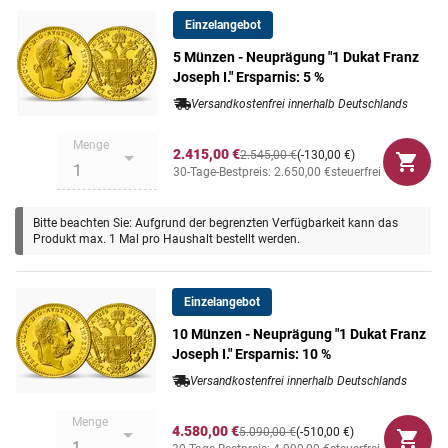
Sammlern und Anlegern sehr begehrte Goldstück am
Maße
ø 19,75 mm
Einzelangebot
besten sofort
zum sensationellen Sparpreis
an!
Entscheiden Sie sich schnell, solange der Preis noch so
5 Münzen - Neuprägung "1 Dukat Franz
Gewicht
3,5 g
günstig ist!
Joseph I." Ersparnis: 5 %
Versandkostenfrei innerhalb Deutschlands
Sie haben die Wahl: Neben der Einzelmünze können Sie
Motiv
Kaiser Franz Joseph I.
auch gleich 5 Exemplare mit 5% Rabatt oder 10 Exemplare
Menge
2.415,00 €
2.545,00 €
(-130,00 €)
mit 10% Rabatt bestellen.
30-Tage-Bestpreis: 2.650,00 €
steuerfrei
Bitte beachten Sie: Aufgrund der begrenzten Verfügbarkeit kann das
Produkt max. 1 Mal pro Haushalt bestellt werden.
Einzelangebot
10 Münzen - Neuprägung "1 Dukat Franz
Joseph I." Ersparnis: 10 %
Versandkostenfrei innerhalb Deutschlands
Menge
4.580,00 €
5.090,00 €
(-510,00 €)