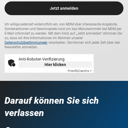
Jetzt anmelden
Ich willige jederzeit widerruflich ein, von MDM über interessante Angebote,
Sonderaktionen und Gewinnspiele rund um das Münzsammeln bei MDM per
E-Mail informiert zu werden. Mit dem Klick auf „Jetzt anmelden“ stimmen Sie
zu, dass wir Ihre Informationen im Rahmen unserer
Datenschutzbestimmungen
verarbeiten. Sie können sich jeder Zeit über den
Newsletter abmelden.
Anti-Roboter-Verifizierung
Hier klicken
Friendly
Captcha ⇗
Darauf können Sie sich
verlassen