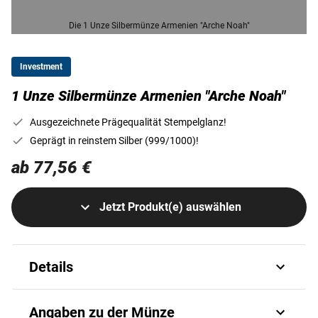
Die 1 Unze Silbermünze Armenien "Arche Noah"
Investment
1 Unze Silbermünze Armenien "Arche Noah"
Ausgezeichnete Prägequalität Stempelglanz!
Geprägt in reinstem Silber (999/1000)!
ab 77,56 €
Jetzt Produkt(e) auswählen
Details
Die 1-Unzen-Silbermünze "Arche Noah" wird aus reinem
Angaben zu der Münze
Silber (999/1000) in ausgezeichneter Prägequalität