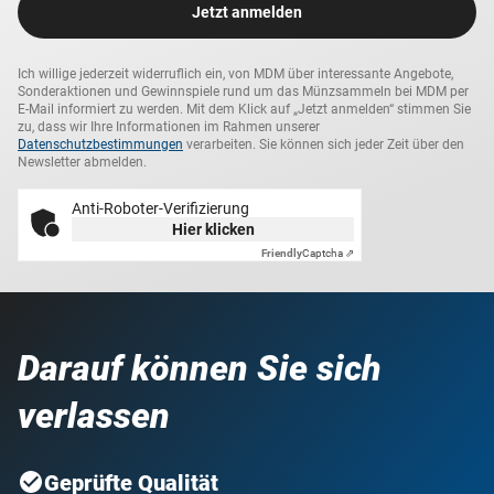
Jetzt anmelden
Ich willige jederzeit widerruflich ein, von MDM über interessante Angebote,
Sonderaktionen und Gewinnspiele rund um das Münzsammeln bei MDM per
E-Mail informiert zu werden. Mit dem Klick auf „Jetzt anmelden“ stimmen Sie
zu, dass wir Ihre Informationen im Rahmen unserer
Datenschutzbestimmungen
verarbeiten. Sie können sich jeder Zeit über den
Newsletter abmelden.
Anti-Roboter-Verifizierung
Hier klicken
Friendly
Captcha ⇗
Darauf können Sie sich
verlassen
Geprüfte Qualität