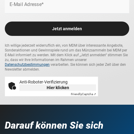
E-Mail Adresse*
Jetzt anmelden
Ich willige jederzeit widerruflich ein, von MDM über interessante Angebote,
Sonderaktionen und Gewinnspiele rund um das Münzsammeln bei MDM per
E-Mail informiert zu werden. Mit dem Klick auf „Jetzt anmelden“ stimmen Sie
zu, dass wir Ihre Informationen im Rahmen unserer
Datenschutzbestimmungen
verarbeiten. Sie können sich jeder Zeit über den
Newsletter abmelden.
Anti-Roboter-Verifizierung
Hier klicken
Friendly
Captcha ⇗
Darauf können Sie sich