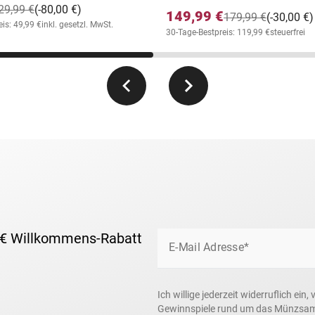
„Teddy Bear“
erfolgreich in den USA.
29,99 €
(-80,00 €)
149,99 €
179,99 €
(-30,00 €)
ls der Teddybär in Deutschland auf den
is: 49,99 €
inkl. gesetzl. MwSt.
30-Tage-Bestpreis: 119,99 €
steuerfrei
ch die
Neugestaltung der 20-Dollar-
 bei dem Künstler Augustus Saint-
ntstandene Double Eagle „Walking
.
gustus Saint-Gaudens
nzen künstlerisch „abscheulich“ fand,
 € Willkommens-Rabatt
int 1905 vor, den
renommierten
E-Mail Adresse*
neuen Design zu beauftragen.
r der sogenannten „Amerikanischen
Ich willige jederzeit widerruflich e
Gewinnspiele rund um das Münzsamme