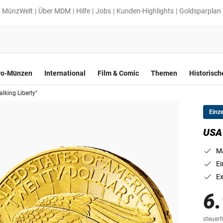
MünzWelt
Über MDM
Hilfe
Jobs
Kunden-Highlights
Goldsparplan
ro-Münzen
International
Film & Comic
Themen
Historisc
lking Liberty"
Einz
USA 
Ma
Ei
Ex
6
steuerfr