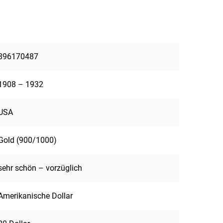
896170487
1908 – 1932
USA
Gold (900/1000)
sehr schön – vorzüglich
Amerikanische Dollar