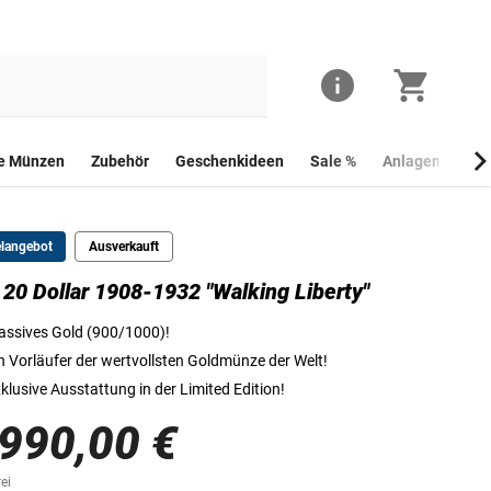
he Münzen
Zubehör
Geschenkideen
Sale %
Anlagemünzen
elangebot
Ausverkauft
20 Dollar 1908-1932 "Walking Liberty"
Die Vorderseite der Original-Goldmünze "Walking Liberty".
ssives Gold (900/1000)!
n Vorläufer der wertvollsten Goldmünze der Welt!
klusive Ausstattung in der Limited Edition!
.990,00 €
ei