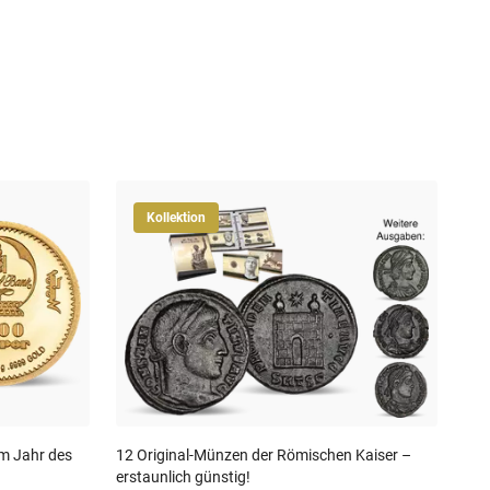
Kollektion
250
Doll
19
30-T
m Jahr des
12 Original-Münzen der Römischen Kaiser –
erstaunlich günstig!