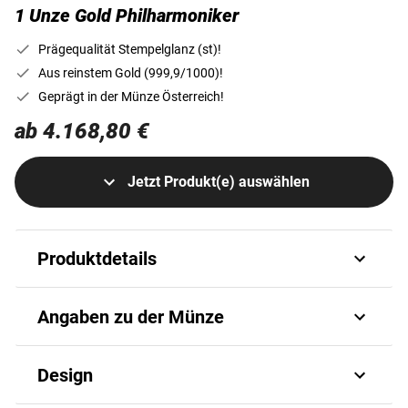
1 Unze Gold Philharmoniker
Prägequalität Stempelglanz (st)!
Aus reinstem Gold (999,9/1000)!
Geprägt in der Münze Österreich!
ab 4.168,80 €
Jetzt Produkt(e) auswählen
Produktdetails
Die Anlagemünze Wiener
Angaben zu der Münze
Philharmoniker
Unter leidenschaftlichen Numismatikern kurz
Art.-Nr.
G_1625140108#A
Design
Philharmoniker genannt, erfreut sich die Wiener