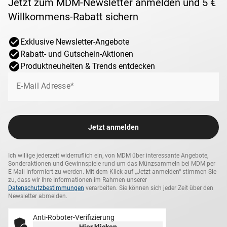
Jetzt zum MDM-Newsletter anmelden und 5 €
Willkommens-Rabatt sichern
Exklusive Newsletter-Angebote
Rabatt- und Gutschein-Aktionen
Produktneuheiten & Trends entdecken
E-Mail Adresse*
Jetzt anmelden
Ich willige jederzeit widerruflich ein, von MDM über interessante Angebote,
Sonderaktionen und Gewinnspiele rund um das Münzsammeln bei MDM per
E-Mail informiert zu werden. Mit dem Klick auf „Jetzt anmelden“ stimmen Sie
zu, dass wir Ihre Informationen im Rahmen unserer
Datenschutzbestimmungen
verarbeiten. Sie können sich jeder Zeit über den
Newsletter abmelden.
Anti-Roboter-Verifizierung