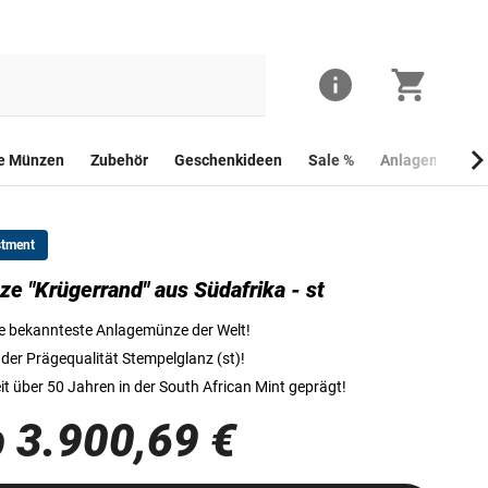
he Münzen
Zubehör
Geschenkideen
Sale %
Anlagemünzen
stment
ze "Krügerrand" aus Südafrika - st
Der "Krügerrand" aus Südafrika - hier abgebildet: Jahrgang 
e bekannteste Anlagemünze der Welt!
 der Prägequalität Stempelglanz (st)!
it über 50 Jahren in der South African Mint geprägt!
 3.900,69 €