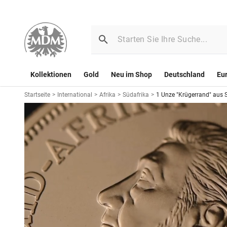
Kollektionen
Gold
Neu im Shop
Deutschland
Eu
Startseite
>
International
>
Afrika
>
Südafrika
>
1 Unze "Krügerrand" aus S