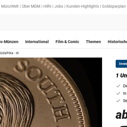
MünzWelt
Über MDM
Hilfe
Jobs
Kunden-Highlights
Goldsparplan
ro-Münzen
International
Film & Comic
Themen
Historisc
üdafrika - st
Inve
1 Un
Di
In
Se
ab