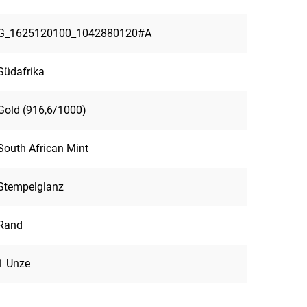
G_1625120100_1042880120#A
Südafrika
Gold (916,6/1000)
South African Mint
Stempelglanz
Rand
1 Unze