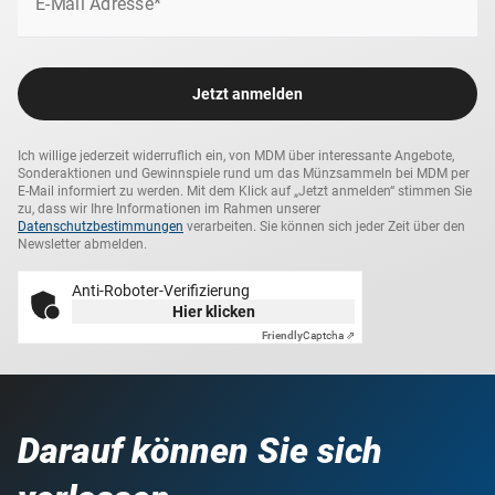
E-Mail Adresse*
Jetzt anmelden
Ich willige jederzeit widerruflich ein, von MDM über interessante Angebote,
Sonderaktionen und Gewinnspiele rund um das Münzsammeln bei MDM per
E-Mail informiert zu werden. Mit dem Klick auf „Jetzt anmelden“ stimmen Sie
zu, dass wir Ihre Informationen im Rahmen unserer
Datenschutzbestimmungen
verarbeiten. Sie können sich jeder Zeit über den
Newsletter abmelden.
Anti-Roboter-Verifizierung
Hier klicken
Friendly
Captcha ⇗
Darauf können Sie sich