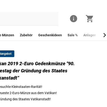
he Münzen
Zubehör
Geschenkideen
Sale %
Anlagemünzen
elangebot
kan 2019 2-Euro Gedenkmünze "90.
die Vorderseite der 2-Euro-Gedenkmünze aus dem Vatikan 2019 "90. Jahrestag der G
estag der Gründung des Staates
kanstadt“
suchte Kleinstaaten-Rarität!
ueste 2-Euro-Münze aus dem Vatikan!
ündung des Staates Vatikanstadt!