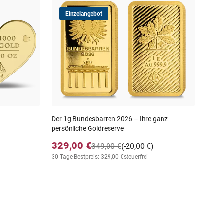
Einzelangebot
Der 1g Bundesbarren 2026 – Ihre ganz
Das
persönliche Goldreserve
"10
Ges
329,00 €
349,00 €
(-20,00 €)
39
30-Tage-Bestpreis: 329,00 €
steuerfrei
30-T