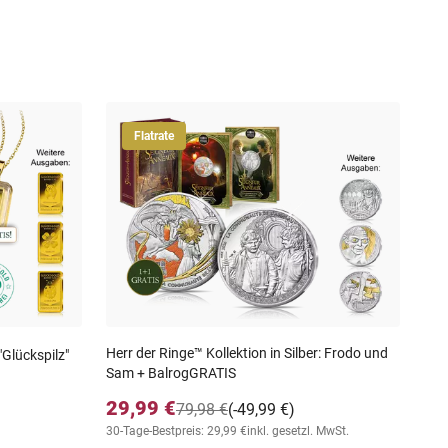
Flatrate
Neu
Rar
59
inkl
Herr der Ringe™ Kollektion in Silber: Frodo und
"Glückspilz"
Sam + BalrogGRATIS
29,99 €
79,98 €
(-49,99 €)
30-Tage-Bestpreis: 29,99 €
inkl. gesetzl. MwSt.