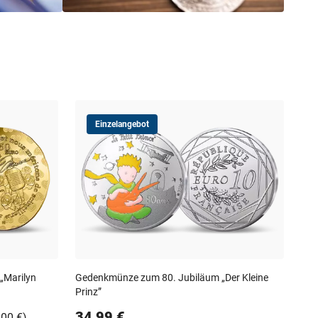
Einzelangebot
„Marilyn
Gedenkmünze zum 80. Jubiläum „Der Kleine
Fra
Prinz”
Sno
34,99 €
,00 €)