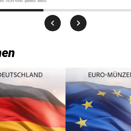
is: 39,99 €
inkl. gesetzl. MwSt.
men