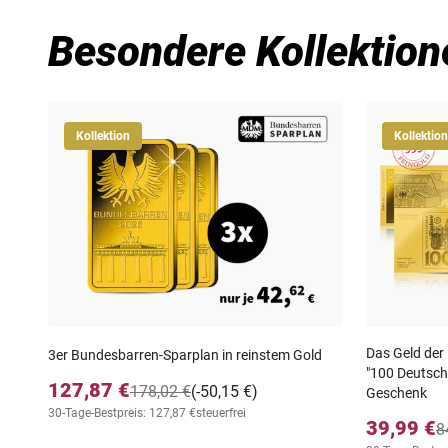
Besondere Kollektion
Kollektion
Kollektion
Das Geld der
3er Bundesbarren-Sparplan in reinstem Gold
"100 Deutsch
127,87 €
178,02 €
(-50,15 €)
Geschenk
30-Tage-Bestpreis: 127,87 €
steuerfrei
39,99 €
8