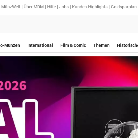
MünzWelt
Über MDM
Hilfe
Jobs
Kunden-Highlights
Goldsparplan
ro-Münzen
International
Film & Comic
Themen
Historisc