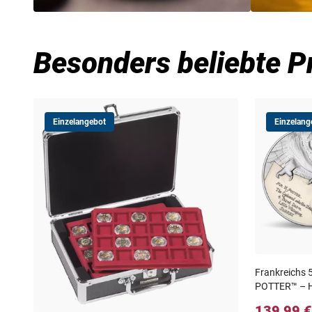
Besonders beliebte P
Einzelangebot
Einzelang
Frankreichs 
POTTER™ – H
139,99 €