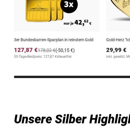
3er Bundesbarren-Sparplan in reinstem Gold
Gold-Herz "Ich
127,87 €
29,99 €
178,02 €
(-50,15 €)
30-Tage-Bestpreis: 127,87 €
steuerfrei
inkl. gesetzl. M
Unsere Silber Highlig