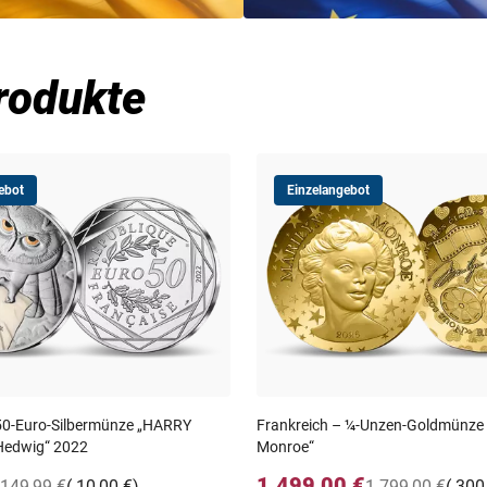
rodukte
ebot
Einzelangebot
50-Euro-Silbermünze „HARRY
Frankreich – ¼-Unzen-Goldmünze 
edwig“ 2022
Monroe“
1.499,00 €
149,99 €
(-10,00 €)
1.799,00 €
(-300