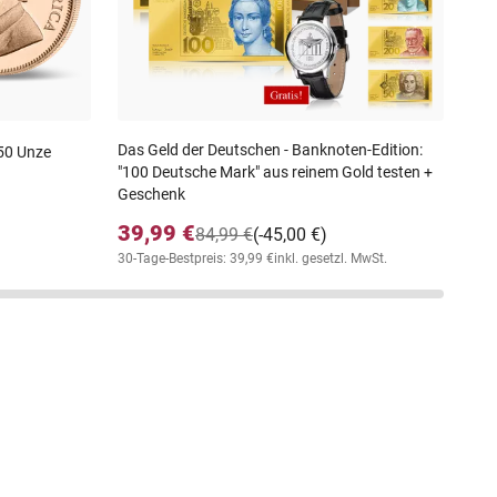
30-T
Das Geld der Deutschen - Banknoten-Edition:
50 Unze
"100 Deutsche Mark" aus reinem Gold testen +
Geschenk
39,99 €
84,99 €
(-45,00 €)
30-Tage-Bestpreis: 39,99 €
inkl. gesetzl. MwSt.