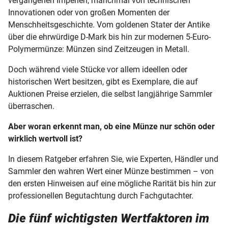
vergangenen Imperien, manchmal von technischen
Innovationen oder von großen Momenten der
Münz-Zubehör
Menschheitsgeschichte. Vom goldenen Stater der Antike
über die ehrwürdige D-Mark bis hin zur modernen 5-Euro-
Wert von Münzen
Polymermünze: Münzen sind Zeitzeugen in Metall.
Doch während viele Stücke vor allem ideellen oder
Wert von Münzen - Erhaltungsgrad
historischen Wert besitzen, gibt es Exemplare, die auf
Auktionen Preise erzielen, die selbst langjährige Sammler
Fälschungen erkennen
überraschen.
Münzen und Edelmetalle schenken
Aber woran erkennt man, ob eine Münze nur schön oder
wirklich wertvoll ist?
In diesem Ratgeber erfahren Sie, wie Experten, Händler und
Sammler den wahren Wert einer Münze bestimmen – von
den ersten Hinweisen auf eine mögliche Rarität bis hin zur
professionellen Begutachtung durch Fachgutachter.
Die fünf wichtigsten Wertfaktoren im