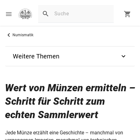
Numismatik
Weitere Themen
Zurück
Wert von Münzen ermitteln –
Tipps für Sammler
Schritt für Schritt zum
Münzen als Wertanlage
echten Sammlerwert
Münzen reinigen
Jede Münze erzählt eine Geschichte – manchmal von
Münzen sammeln