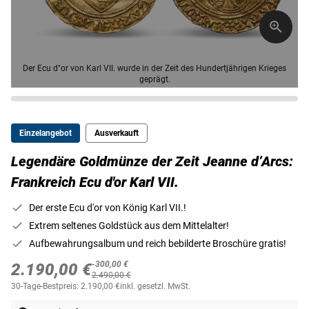
Der Ecu d"or von Karl VII. wurde in der Zeit des Hundertjährigen Krieges
geprägt.
Einzelangebot
Ausverkauft
Legendäre Goldmünze der Zeit Jeanne d’Arcs:
Frankreich Ecu d'or Karl VII.
Der erste Ecu d'or von König Karl VII.!
Extrem seltenes Goldstück aus dem Mittelalter!
Aufbewahrungsalbum und reich bebilderte Broschüre gratis!
-300,00 €
2.190,00 €
2.490,00 €
30-Tage-Bestpreis: 2.190,00 €
inkl. gesetzl. MwSt.