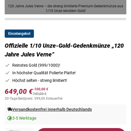
120 Jahre Jules Verne – die streng limitierte Premium-Gedenkmünze aus
1/10 Unze reinstem Gold!
Einzelangebot
Offizielle 1/10 Unze-Gold-Gedenkmünze „120
Jahre Jules Verne“
Reinstes Gold (999/1000)!
In höchster Qualität Polierte Platte!
Höchst selten - streng limitiert!
-100,00 €
649,00 €
749,00 €
30-Tage-Bestpreis: 599,00 €
steuerfrei
Versandkostenfrei innerhalb Deutschlands
3-5 Werktage