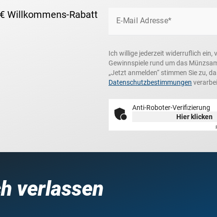
 € Willkommens-Rabatt
E-Mail Adresse*
Ich willige jederzeit widerruflich e
Gewinnspiele rund um das Münzsamme
„Jetzt anmelden“ stimmen Sie zu, d
Datenschutzbestimmungen
verarbei
Anti-Roboter-Verifizierung
Hier klicken
ch verlassen