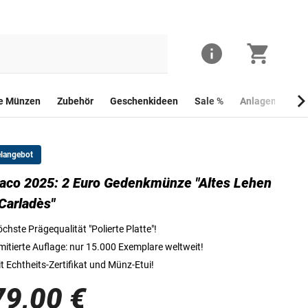
he Münzen
Zubehör
Geschenkideen
Sale %
Anlagemünzen
elangebot
co 2025: 2 Euro Gedenkmünze "Altes Lehen
Die Vorderseite der 2 Euro Gedenkmünze "Altes Lehen von Carladès",
Carladès"
chste Prägequalität "Polierte Platte"!
mitierte Auflage: nur 15.000 Exemplare weltweit!
t Echtheits-Zertifikat und Münz-Etui!
79,00 €