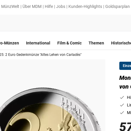
MünzWelt
Über MDM
Hilfe
Jobs
Kunden-Highlights
Goldsparplan
ro-Münzen
International
Film & Comic
Themen
Historisc
5: 2 Euro Gedenkmünze "Altes Lehen von Carladès"
Einz
Mona
von 
Hö
Li
Mi
5