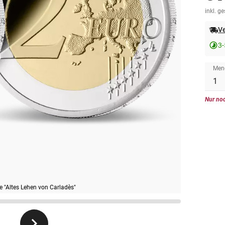
inkl. g
Ve
3-
Men
Nur noc
"Altes Lehen von Carladès"