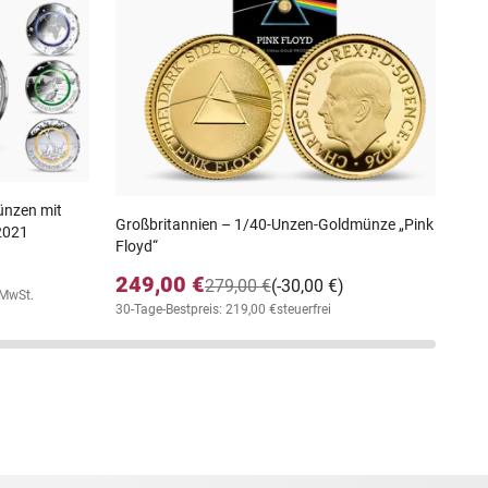
20
19
30-T
Münzen mit
Großbritannien – 1/40-Unzen-Goldmünze „Pink
2021
Floyd“
249,00 €
279,00 €
(-30,00 €)
. MwSt.
30-Tage-Bestpreis: 219,00 €
steuerfrei