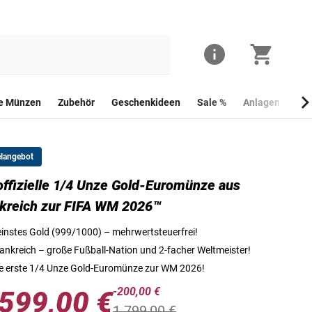
he Münzen
Zubehör
Geschenkideen
Sale %
Anlagemünzen
elangebot
offizielle 1/4 Unze Gold-Euromünze aus
Die Vorderseite der 1/4 Unze Gold-Gedenkmünze aus Frankreich zur 
kreich zur FIFA WM 2026™
instes Gold (999/1000) – mehrwertsteuerfrei!
ankreich – große Fußball-Nation und 2-facher Weltmeister!
e erste 1/4 Unze Gold-Euromünze zur WM 2026!
-200,00 €
.599,00 €
1.799,00 €