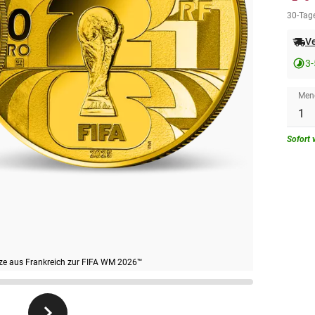
30-Tage
Ve
3-
Men
Sofort 
nze aus Frankreich zur FIFA WM 2026™