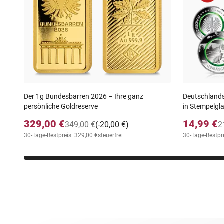
Der 1g Bundesbarren 2026 – Ihre ganz
Deutschlands
persönliche Goldreserve
in Stempelgl
329,00 €
14,99 €
349,00 €
(-20,00 €)
2
30-Tage-Bestpreis: 329,00 €
steuerfrei
30-Tage-Bestpre