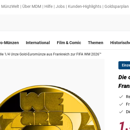
MünzWelt
Über MDM
Hilfe
Jobs
Kunden-Highlights
Goldsparplan
ro-Münzen
International
Film & Comic
Themen
Historisc
ielle 1/4 Unze Gold-Euromünze aus Frankreich zur FIFA WM 2026™
Einz
Die 
Fran
Re
Fr
Di
1