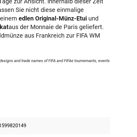
age zur Ansicht. Innerhalb dieser Zeit
assen Sie nicht diese einmalige
t einem
edlen Original-Münz-Etui
und
ikat
aus der Monnaie de Paris geliefert.
 Goldmünze aus Frankreich zur FIFA WM
, designs and trade names of FIFA and FIFAe tournemants, events
1599820149