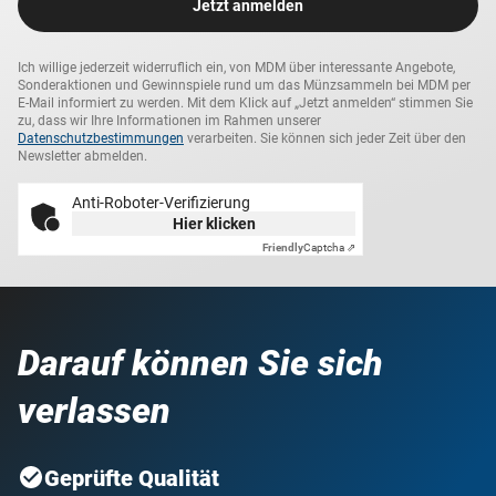
Jetzt anmelden
Ich willige jederzeit widerruflich ein, von MDM über interessante Angebote,
Sonderaktionen und Gewinnspiele rund um das Münzsammeln bei MDM per
E-Mail informiert zu werden. Mit dem Klick auf „Jetzt anmelden“ stimmen Sie
zu, dass wir Ihre Informationen im Rahmen unserer
Datenschutzbestimmungen
verarbeiten. Sie können sich jeder Zeit über den
Newsletter abmelden.
Anti-Roboter-Verifizierung
Hier klicken
Friendly
Captcha ⇗
Darauf können Sie sich
verlassen
Geprüfte Qualität