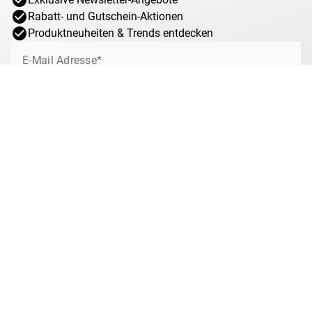
Rabatt- und Gutschein-Aktionen
Produktneuheiten & Trends entdecken
E-Mail Adresse*
Jetzt anmelden
Ich willige jederzeit widerruflich ein, von MDM über interessante Angebote,
Sonderaktionen und Gewinnspiele rund um das Münzsammeln bei MDM per
E-Mail informiert zu werden. Mit dem Klick auf „Jetzt anmelden“ stimmen Sie
zu, dass wir Ihre Informationen im Rahmen unserer
Datenschutzbestimmungen
verarbeiten. Sie können sich jeder Zeit über den
Newsletter abmelden.
Anti-Roboter-Verifizierung
Hier klicken
Friendly
Captcha ⇗