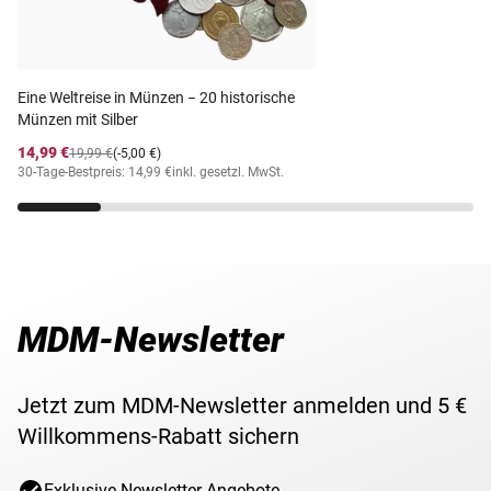
aufzusteigen.
Motiv
verschiedene
Halten Sie ein Stück Weltgeschichte in Ihren Händen,
Lieferzeit
3-5 Werktage
bestellen Sie jetzt zum
besonders günstigen MDM
Eine Weltreise in Münzen − 20 historische
Vorteilspreis!
Münzen mit Silber
14,99 €
19,99 €
(-5,00 €)
30-Tage-Bestpreis: 14,99 €
inkl. gesetzl. MwSt.
MDM-Newsletter
Jetzt zum MDM-Newsletter anmelden und 5 €
Willkommens-Rabatt sichern
Exklusive Newsletter-Angebote