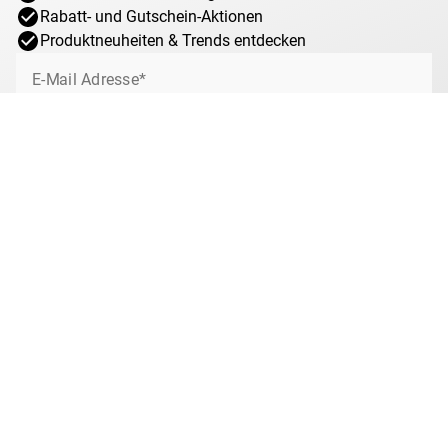
Rabatt- und Gutschein-Aktionen
Produktneuheiten & Trends entdecken
E-Mail Adresse*
Jetzt anmelden
Ich willige jederzeit widerruflich ein, von MDM über interessante Angebote,
Sonderaktionen und Gewinnspiele rund um das Münzsammeln bei MDM per
E-Mail informiert zu werden. Mit dem Klick auf „Jetzt anmelden“ stimmen Sie
zu, dass wir Ihre Informationen im Rahmen unserer
Datenschutzbestimmungen
verarbeiten. Sie können sich jeder Zeit über den
Newsletter abmelden.
Anti-Roboter-Verifizierung
Hier klicken
Friendly
Captcha ⇗