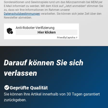
Sonderaktionen und Gewinnspiele rund um das Münzsammeln bei MDM per
E-Mail informiert zu werden. Mit dem Klick auf „Jetzt anmelden“ stimmen Sie
zu, dass wir Ihre Informationen im Rahmen unserer
Datenschutzbestimmungen
verarbeiten. Sie können sich jeder Zeit über den
Newsletter abmelden.
Anti-Roboter-Verifizierung
Hier klicken
Friendly
Captcha ⇗
Darauf können Sie sich
verlassen
Geprüfte Qualität
Sie können Ihre Artikel innerhalb von 30 Tagen garantiert
zurückgeben.