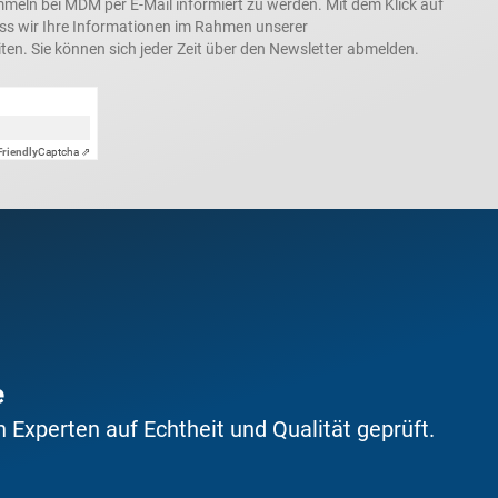
ln bei MDM per E-Mail informiert zu werden. Mit dem Klick auf
ass wir Ihre Informationen im Rahmen unserer
ten. Sie können sich jeder Zeit über den Newsletter abmelden.
Friendly
Captcha ⇗
e
Experten auf Echtheit und Qualität geprüft.