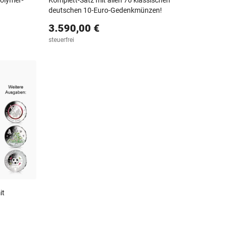
olymer-
Komplett-Satz mit allen 76 klassischen
deutschen 10-Euro-Gedenkmünzen!
3.590,00 €
steuerfrei
it