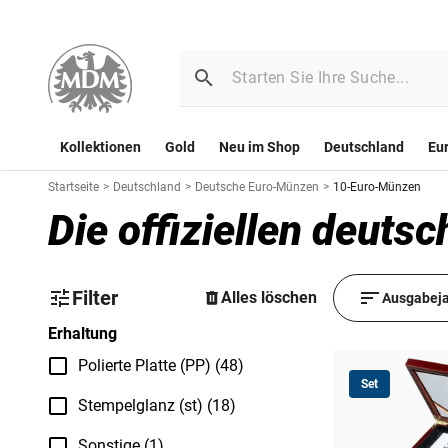
Kollektionen
Gold
Neu im Shop
Deutschland
Eu
Startseite
>
Deutschland
>
Deutsche Euro-Münzen
>
10-Euro-Münzen
Die offiziellen deut
Filter
Alles löschen
Ausgabeja
Erhaltung
Polierte Platte (PP) (48)
Set
Stempelglanz (st) (18)
Sonstige (1)