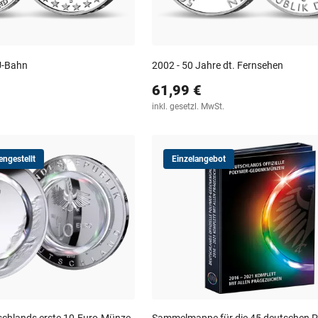
U-Bahn
2002 - 50 Jahre dt. Fernsehen
61,99 €
inkl. gesetzl. MwSt.
ngestellt
Einzelangebot