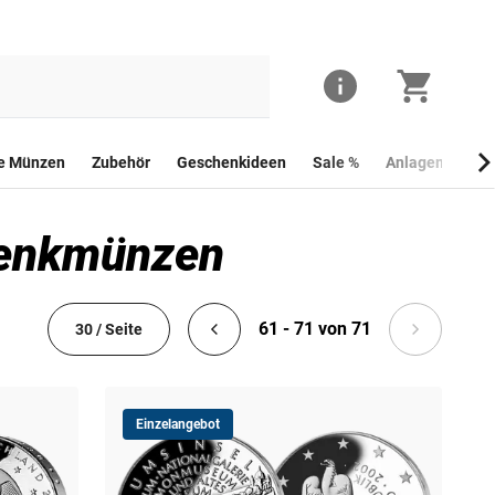
he Münzen
Zubehör
Geschenkideen
Sale %
Anlagemünzen
edenkmünzen
61 - 71 von 71
30 / Seite
Einzelangebot