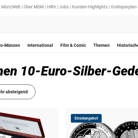
MünzWelt
Über MDM
Hilfe
Jobs
Kunden-Highlights
Goldsparplan
ro-Münzen
International
Film & Comic
Themen
Historisc
schen 10-Euro-Silber-G
hr absteigend
Einzelangebot