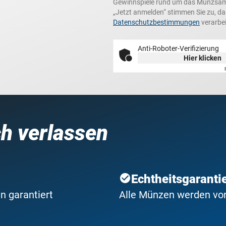
Gewinnspiele rund um das Münzsamme
„Jetzt anmelden“ stimmen Sie zu, d
Datenschutzbestimmungen
verarbei
Anti-Roboter-Verifizierung
Hier klicken
ch verlassen
Echtheitsgaranti
n garantiert
Alle Münzen werden von 