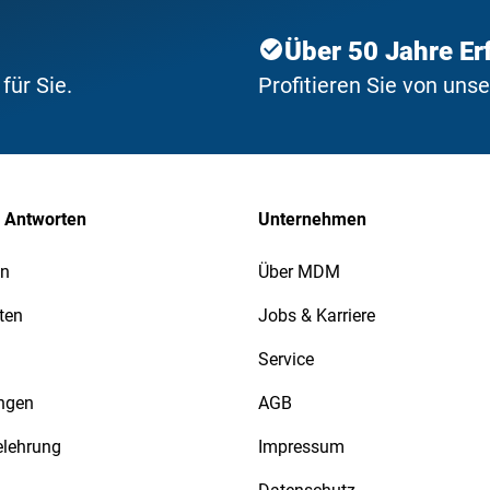
Über 50 Jahre Er
ür Sie.
Profitieren Sie von uns
 Antworten
Unternehmen
en
Über MDM
ten
Jobs & Karriere
Service
ngen
AGB
elehrung
Impressum