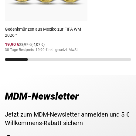
2005".
Prägestätte
Staatliche Münze Berlin
Prägequalität /
Stempelglanz
Gedenkmünzen aus Mexiko zur FIFA WM
Erhaltung
2026™
Währung
Euro
19,90 €
23,97 €
(-4,07 €)
30-Tage-Bestpreis: 19,90 €
inkl. gesetzl. MwSt.
Maße
32,5 mm
Gewicht
18,00 g
MDM-Newsletter
Lieferzeit
3-5 Werktage
Jetzt zum MDM-Newsletter anmelden und 5 €
Willkommens-Rabatt sichern