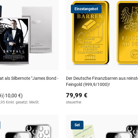
Einzelangebot
kat als Silbernote "James Bond -
Der Deutsche Finanzbarren aus reins
Feingold (999,9/1000)!
79,99 €
€
(-10,00 €)
,95 €
inkl. gesetzl. MwSt.
steuerfrei
Set