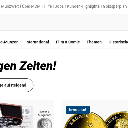
MünzWelt
Über MDM
Hilfe
Jobs
Kunden-Highlights
Goldsparplan
ro-Münzen
International
Film & Comic
Themen
Historisc
gen Zeiten!
ge aufsteigend
Investment