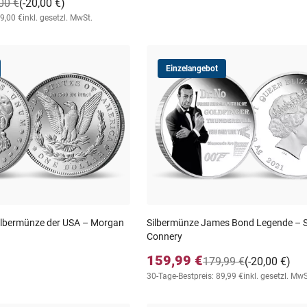
00 €
(-20,00 €)
39,00 €
inkl. gesetzl. MwSt.
Einzelangebot
ilbermünze der USA – Morgan
Silbermünze James Bond Legende – 
Connery
159,99 €
179,99 €
(-20,00 €)
30-Tage-Bestpreis: 89,99 €
inkl. gesetzl. MwS