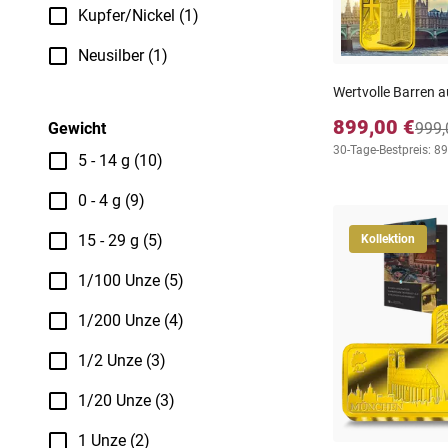
Kupfer/Nickel (1)
Neusilber (1)
Wertvolle Barren 
899,00 €
999,
Gewicht
30-Tage-Bestpreis: 8
5 - 14 g (10)
0 - 4 g (9)
15 - 29 g (5)
Kollektion
1/100 Unze (5)
1/200 Unze (4)
1/2 Unze (3)
1/20 Unze (3)
1 Unze (2)