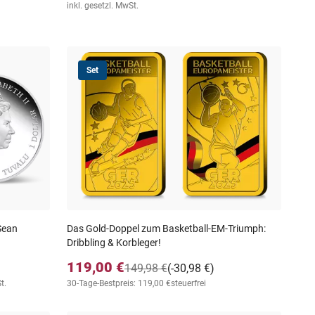
inkl. gesetzl. MwSt.
Set
Sean
Das Gold-Doppel zum Basketball-EM-Triumph:
Dribbling & Korbleger!
119,00 €
149,98 €
(-30,98 €)
t.
30-Tage-Bestpreis: 119,00 €
steuerfrei