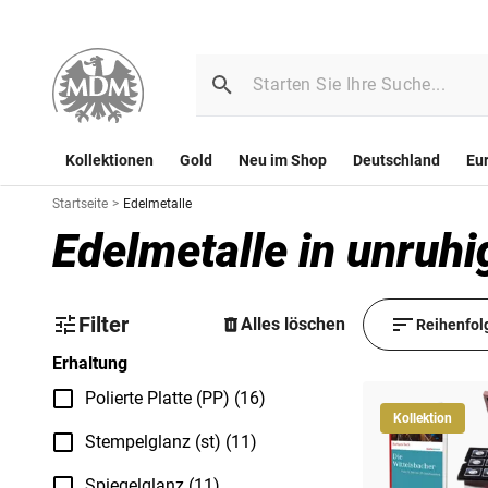
Kollektionen
Gold
Neu im Shop
Deutschland
Eu
Startseite
>
Edelmetalle
Edelmetalle in unruhi
Filter
Alles löschen
Reihenfol
Erhaltung
Polierte Platte (PP) (16)
Kollektion
Stempelglanz (st) (11)
Spiegelglanz (11)