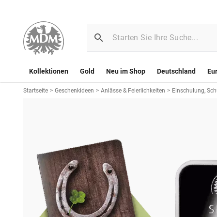
Kollektionen
Gold
Neu im Shop
Deutschland
Eu
Startseite
>
Geschenkideen
>
Anlässe & Feierlichkeiten
>
Einschulung, Sc