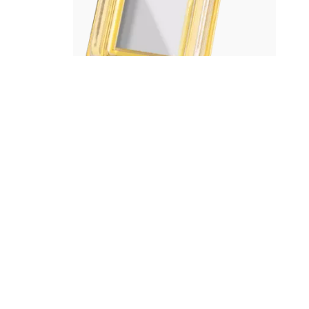
Vergoldete Edelstahlkette mit Anhänger für
1/200 Unzen Goldbarren
19,99 €
29,99 €
(-10,00 €)
30-Tage-Bestpreis: 19,99 €
inkl. gesetzl. MwSt.