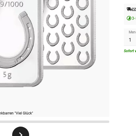
zz
3-
Men
Sofort 
kbarren "Viel Glück"