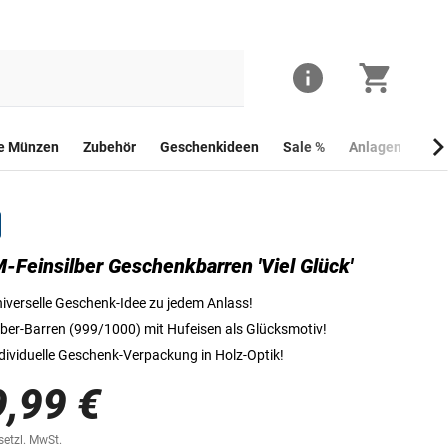
he Münzen
Zubehör
Geschenkideen
Sale %
Anlagemünzen
Feinsilber Geschenkbarren 'Viel Glück'
Dies ist die Vorderseite des MDM-Feinsilber Geschenkbarren
iverselle Geschenk-Idee zu jedem Anlass!
lber-Barren (999/1000) mit Hufeisen als Glücksmotiv!
dividuelle Geschenk-Verpackung in Holz-Optik!
9,99 €
esetzl. MwSt.