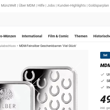
MünzWelt
Über MDM
Hilfe
Jobs
Kunden-Highlights
Goldsparplan
ro-Münzen
International
Film & Comic
Themen
Historisc
hulabschluss
>
MDM-Feinsilber Geschenkbarren 'Viel Glück'
Set
MDM-
Un
Si
In
4
inkl. g