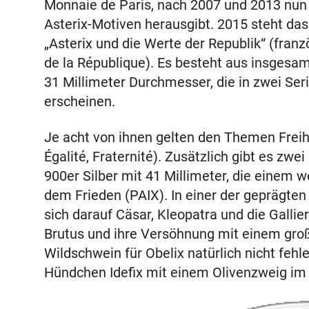
Monnaie de Paris, nach 2007 und 2013 nun 
Asterix-Motiven herausgibt. 2015 steht 
„Asterix und die Werte der Republik“ (franzö
de la République). Es besteht aus insgesa
31 Millimeter Durchmesser, die in zwei Ser
erscheinen.
Je acht von ihnen gelten den Themen Freihei
Égalité, Fraternité). Zusätzlich gibt es 
900er Silber mit 41 Millimeter, die einem 
dem Frieden (PAIX). In einer der geprägten
sich darauf Cäsar, Kleopatra und die Galli
Brutus und ihre Versöhnung mit einem gro
Wildschwein für Obelix natürlich nicht fehl
Hündchen Idefix mit einem Olivenzweig im