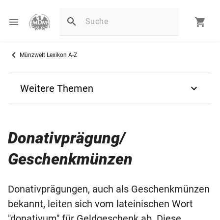
Münzwelt Lexikon A-Z
Weitere Themen
Zurück
Donativprägung/
D
Geschenkmünzen
Denar
Donativprägungen, auch als Geschenkmünzen
D G REG F D
bekannt, leiten sich vom lateinischen Wort
"donativum" für Geldgeschenk ab. Diese
Deutsche Prägezeichen